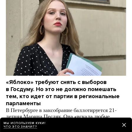
«Яблоко» требуют снять с выборов
в Госдуму. Но это не должно помешать
тем, кто идет от партии в региональные
парламенты
В Петербурге в заксобрание баллотируется 21-
летняя Марина Песляк. Она «искала любые
методы», чтобы агитировать за мир
МЫ ИСПОЛЬЗУЕМ КУКИ!
ЧТО ЭТО ЗНАЧИТ?