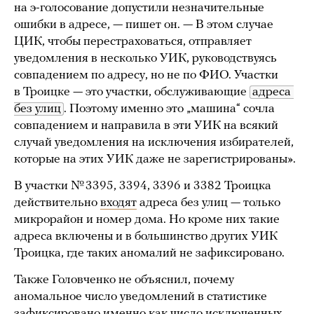
на э-голосование допустили незначительные
ошибки в адресе, — пишет он. — В этом случае
ЦИК, чтобы перестраховаться, отправляет
уведомления в несколько УИК, руководствуясь
совпадением по адресу, но не по ФИО. Участки
в Троицке — это участки, обслуживающие
адреса 
без улиц
. Поэтому именно это „машина“ сочла
совпадением и направила в эти УИК на всякий
случай уведомления на исключения избирателей,
которые на этих УИК даже не зарегистрированы».
В участки № 3395, 3394, 3396 и 3382 Троицка
действительно
входят
адреса без улиц — только
микрорайон и номер дома. Но кроме них такие
адреса включены и в большинство других УИК
Троицка, где таких аномалий не зафиксировано.
Также Головченко не объяснил, почему
аномальное число уведомлений в статистике
зафиксировано именно как число исключенных