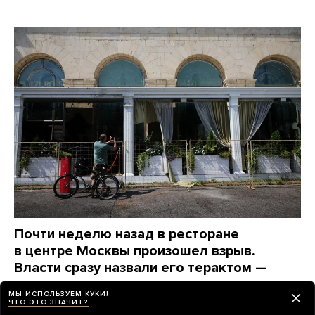
Почти неделю назад в ресторане
в центре Москвы произошел взрыв.
Власти сразу назвали его терактом —
и сразу же перестали о нем говорить
МЫ ИСПОЛЬЗУЕМ КУКИ!
Вот какие вопросы до сих пор остаются без ответов
ЧТО ЭТО ЗНАЧИТ?