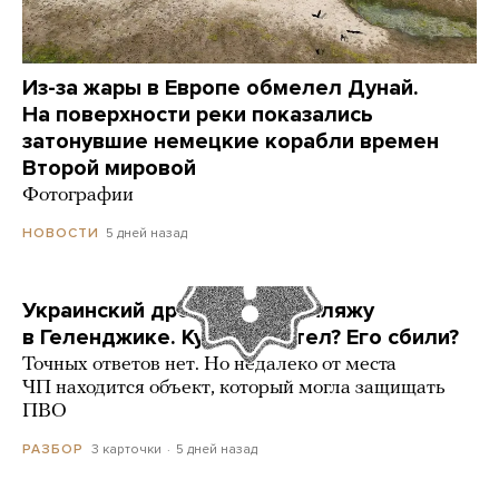
Из-за жары в Европе обмелел Дунай.
На поверхности реки показались
затонувшие немецкие корабли времен
Второй мировой
Фотографии
5 дней назад
НОВОСТИ
Украинский дрон попал по пляжу
в Геленджике. Куда он летел? Его сбили?
Точных ответов нет. Но недалеко от места
ЧП находится объект, который могла защищать
ПВО
3 карточки
5 дней назад
РАЗБОР