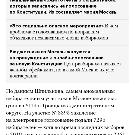
Навальный выложил отчеты о бюджетниках,
которые записались на голосование
по Конституции. Их составляет мэрия Москвы
«Это социально опасное мероприятие»
В чем
проблема с голосованием по поправкам —
объясняют независимые члены избиркомов
Бюджетники из Москвы жалуются
на принуждение к онлайн-голосованию
за новую Конституцию
Центризбирком называет
жалобы «фейками», но в самой Москве их уже
подтвердили
По данным Шпилькина, самым аномальным
избирательным участком в Москве также стал
один из УИК в Троицком административном
округе. На участке № 3395 заявление
на электронное голосование подали 7296
избирателей — хотя во время последних выборов
в 2019 году на участке был зарегистрирован 2361