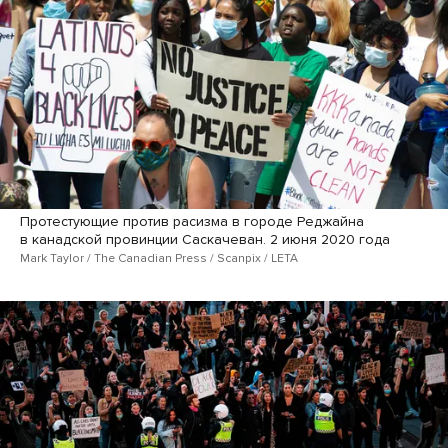
Протестующие против расизма в городе Реджайна
в канадской провинции Саскачеван. 2 июня 2020 года
Mark Taylor / The Canadian Press / Scanpix / LETA