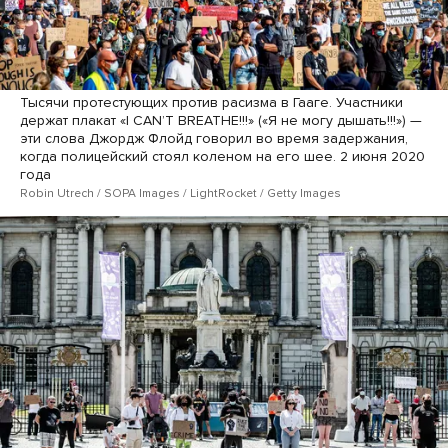
Тысячи протестующих против расизма в Гааге. Участники
держат плакат «I CANʼT BREATHE!!!» («Я не могу дышать!!!») —
эти слова Джордж Флойд говорил во время задержания,
когда полицейский стоял коленом на его шее. 2 июня 2020
года
Robin Utrech / SOPA Images / LightRocket / Getty Images