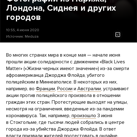
Лондона, Сиднея и других
городов
10:55, 4 июня 2020
Источник:
Meduza
Во многих странах мира в конце мая — начале июня
прошли акции солидарности с движением «Black Lives
Matter» («Жизни черных имеют значение») из-за смерти
афроамериканца Джорджа Флойда, убитого
полицейским в Миннеаполисе. В некоторых из них,
например, во
Франции
,
России
и
Австралии
, устраивают
акции против полицейского произвола в отношении
граждан этих стран. Протестующие выходят на улицы,
несмотря на ограничения, введенные из-за пандемии
коронавируса. Так, например,
произошло
3 июня
в Стокгольме, где тысячи людей собрались в центре
города из-за убийства Джорджа Флойда. В ответ
власти призвали жителей протестовать в онлайне.