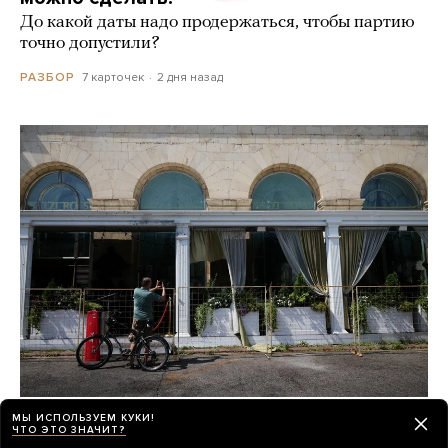
До какой даты надо продержаться, чтобы партию
точно допустили?
7 карточек
2 дня назад
РАЗБОР
Почти неделю назад в ресторане
МЫ ИСПОЛЬЗУЕМ КУКИ!
ЧТО ЭТО ЗНАЧИТ?
в центре Москвы произошел взрыв.