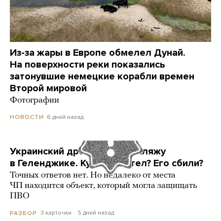
Из-за жары в Европе обмелел Дунай.
На поверхности реки показались
затонувшие немецкие корабли времен
Второй мировой
Фотографии
6 дней назад
НОВОСТИ
Украинский дрон попал по пляжу
в Геленджике. Куда он летел? Его сбили?
Точных ответов нет. Но недалеко от места
ЧП находится объект, который могла защищать
ПВО
3 карточки
5 дней назад
РАЗБОР