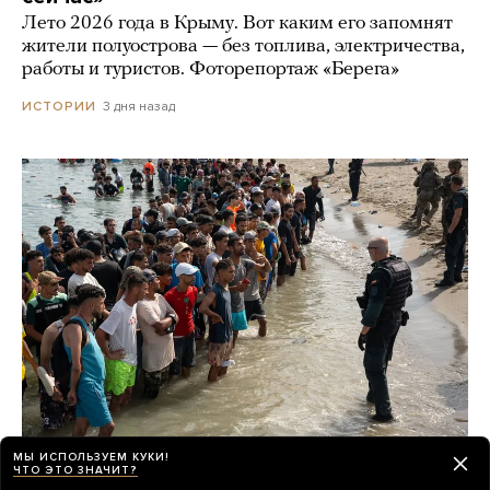
Лето 2026 года в Крыму. Вот каким его запомнят
жители полуострова — без топлива, электричества,
работы и туристов. Фоторепортаж «Берега»
3 дня назад
ИСТОРИИ
МЫ ИСПОЛЬЗУЕМ КУКИ!
ЧТО ЭТО ЗНАЧИТ?
К чему может привести кризис в Сеуте?