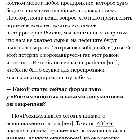
костюм может любое предприятие, которое худо-
бедно занимается швейным производством.
Поэтому, когда встал вопрос, что надо производить
огромное количество этих костюмов
на территории России, мы понимали, что притом
что нам не хватает сырья, на дефиците будут
пытаться сыграть. Это рынок свободный, и до всей
этой истории с коронавирусом так этот рынок
и работал. И чтобы он сейчас не работал [так],
чтобы не было скупки для перепродажи,
мы и консолидировали эту работу.
— Какой статус сейчас формально
у «Росхимзащиты» и какими документами
он закреплен?
— По «Росхимзащите» сегодня никакого
официального статуса [нет]. То есть,
431-м 
постановлением
правительства компания была
названа [единым оператором], но оно сегодня