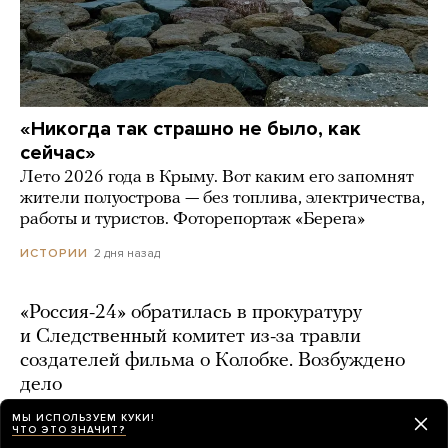
«Никогда так страшно не было, как
сейчас»
Лето 2026 года в Крыму. Вот каким его запомнят
жители полуострова — без топлива, электричества,
работы и туристов. Фоторепортаж «Берега»
2 дня назад
ИСТОРИИ
«Россия-24» обратилась в прокуратуру
и Следственный комитет из-за травли
создателей фильма о Колобке. Возбуждено
дело
день назад
МЫ ИСПОЛЬЗУЕМ КУКИ!
ЧТО ЭТО ЗНАЧИТ?