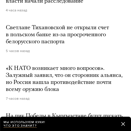
власти начали расследование
4 часа назад
Светлане Тихановской не открыли счет
в польском банке из-за просроченного
белорусского паспорта
5 часов назад
«К НАТО возникает много вопросов».
Залужный заявил, что он сторонник альянса,
но Россия нашла противодействие почти
всему оружию блока
7 часов назад
На пик Победы в Кыргызстане будут пускать
только по разрешениям. Год назад там
МЫ ИСПОЛЬЗУЕМ КУКИ!
ЧТО ЭТО ЗНАЧИТ?
погибла российская альпинистка Наталья