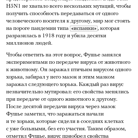
H5N1 не хватало всего нескольких мутаций, чтобы
получить способность передаваться от одного
человеческого носителя к другому, мир мог стоять
на пороге пандемии типа
«испанки»
, которая
разразилась в 1918 году и убила десятки
миллионов людей.
Чтобы ответить на этот вопрос, Фушье занялся
экспериментами по передаче вируса от животного
к животному. Он заражал птичьим вирусом одного
хорька, забирал у него мазок и этим мазком
заражал следующего хорька. Каждый раз вирус
незначительно мутировал: его свойства менялись
при передаче от одного животного к другому.
После десятой передачи вируса через мазок
Фушье заметил, что заражаться начали
и те хорьки, которые сидели в соседних клетках
с уже больными, без его участия. Таким образом,
отметил Фушье, вирус приобрел свойства