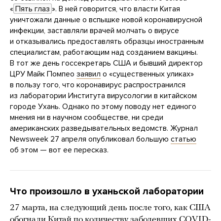
«
Пять глаз
». В ней говорится, что власти Китая
уничтожали данные о вспышке новой коронавирусной
инфекции, заставляли врачей молчать о вирусе
и отказывались предоставлять образцы иностранным
специалистам, работающим над созданием вакцины.
В тот же день госсекретарь США и бывший директор
ЦРУ Майк Помпео
заявил
о «существенных уликах»
в пользу того, что коронавирус распространился
из лаборатории Института вирусологии в китайском
городе Ухань. Однако по этому поводу нет единого
мнения ни в научном сообществе, ни среди
американских разведывательных ведомств. Журнал
Newsweek 27 апреля опубликовал большую
статью
об этом — вот ее пересказ.
Что произошло в уханьской лаборатории
27 марта, на следующий день после того, как США
обогнали Китай по количеству заболевших COVID-