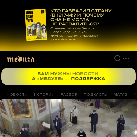
Перейти
к
материалам
НОВОСТИ
ИСТОРИИ
РАЗБОР
ПОДКАСТЫ
МАГАЗ
П