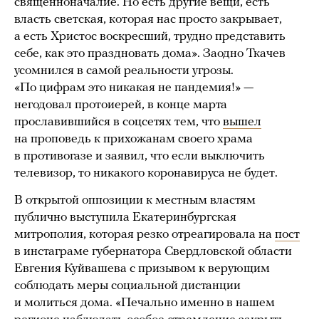
священноначалие. Но есть другие вещи, есть
власть светская, которая нас просто закрывает,
а есть Христос воскресший, трудно представить
себе, как это праздновать дома». Заодно Ткачев
усомнился в самой реальности угрозы.
«По цифрам это никакая не пандемия!» —
негодовал протоиерей, в конце марта
прославившийся в соцсетях тем, что
вышел
на проповедь к прихожанам своего храма
в противогазе и заявил, что если выключить
телевизор, то никакого коронавируса не будет.
В открытой оппозиции к местным властям
публично выступила Екатеринбургская
митрополия, которая резко отреагировала на
пост
в инстаграме губернатора Свердловской области
Евгения Куйвашева с призывом к верующим
соблюдать меры социальной дистанции
и молиться дома. «Печально именно в нашем