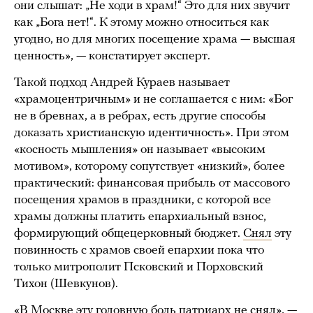
они слышат: „Не ходи в храм!“ Это для них звучит
как „Бога нет!“. К этому можно относиться как
угодно, но для многих посещение храма — высшая
ценность», — констатирует эксперт.
Такой подход Андрей Кураев называет
«храмоцентричным» и не соглашается с ним: «Бог
не в бревнах, а в ребрах, есть другие способы
доказать христианскую идентичность». При этом
«косность мышления» он называет «высоким
мотивом», которому сопутствует «низкий», более
практический: финансовая прибыль от массового
посещения храмов в праздники, с которой все
храмы должны платить епархиальный взнос,
формирующий общецерковный бюджет.
Снял
эту
повинность с храмов своей епархии пока что
только митрополит Псковский и Порховский
Тихон (Шевкунов).
«В Москве эту головную боль патриарх не снял», —