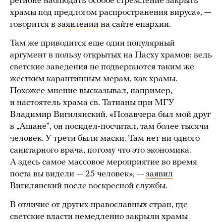
регионе наблюдать особое стремление закрыть
храмы под предлогом распространения вируса», —
говорится в
заявлении
на сайте епархии.
Там же приводится еще один популярный
аргумент в пользу открытых на Пасху храмов: ведь
светские заведения не подвергаются таким же
жестким карантинным мерам, как храмы.
Похожее мнение высказывал, например,
и настоятель храма св. Татианы при МГУ
Владимир Вигилянский. «Позавчера был мой друг
в „Ашане“, он посидел-посчитал, там более тысячи
человек. У трети были маски. Там нет ни одного
санитарного врача, потому что это экономика.
А здесь самое массовое мероприятие во время
поста вы видели — 25 человек», —
заявил
Вигилянский после воскресной службы.
В отличие от других православных стран, где
светские власти немедленно закрыли храмы