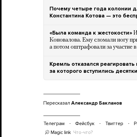
Почему четыре года колонии д
Константина Котова — это бес
«Была команда к жестокости»
И
Коновалова. Ему сломали ногу при
а потом оштрафовали за участие в
Кремль отказался реагировать 
за которого вступились десятк
Пересказал
Александр Бакланов
Телеграм
Фейсбук
Твиттер
P
Magic link
Что-что?