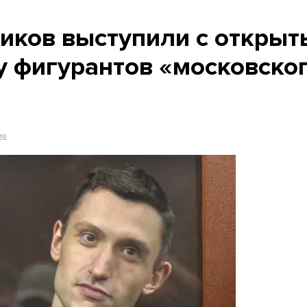
иков выступили с откры
у фигурантов «московско
ир