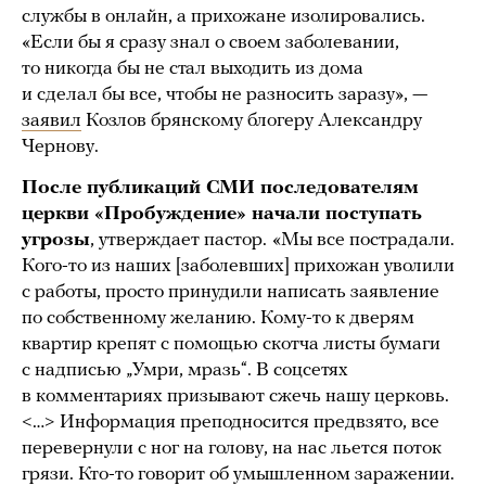
службы в онлайн, а прихожане изолировались.
«Если бы я сразу знал о своем заболевании,
то никогда бы не стал выходить из дома
и сделал бы все, чтобы не разносить заразу», —
заявил
Козлов брянскому блогеру Александру
Чернову.
После публикаций СМИ последователям
церкви «Пробуждение» начали поступать
угрозы
, утверждает пастор.
«Мы все пострадали.
Кого-то из наших [заболевших] прихожан уволили
с работы, просто принудили написать заявление
по собственному желанию. Кому-то к дверям
квартир крепят с помощью скотча листы бумаги
с надписью „Умри, мразь“. В соцсетях
в комментариях призывают сжечь нашу церковь.
<…> Информация преподносится предвзято, все
перевернули с ног на голову, на нас льется поток
грязи. Кто-то говорит об умышленном заражении.