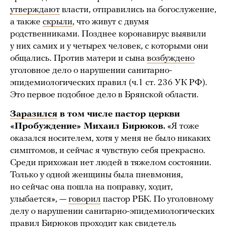
утверждают
власти, отправились на богослужение,
а также
скрыли
, что живут с двумя
родственниками. Позднее коронавирус выявили
у них самих и у четырех человек, с которыми они
общались. Против матери и сына
возбуждено
уголовное дело о нарушении санитарно-
эпидемиологических правил (ч.1 ст. 236 УК РФ).
Это первое подобное дело в Брянской области.
Заразился
в том числе пастор церкви
«Пробуждение» Михаил Бирюков.
«Я тоже
оказался носителем, хотя у меня не было никаких
симптомов, и сейчас я чувствую себя прекрасно.
Среди прихожан нет людей в тяжелом состоянии.
Только у одной женщины была пневмония,
но сейчас она пошла на поправку, ходит,
улыбается», —
говорил
пастор РБК. По уголовному
делу о нарушении санитарно-эпидемиологических
правил Бирюков проходит как свидетель