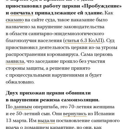
приостановил работу церкви «Пробуждение»
и
опечатал
принадлежащее ей здание.
Как
сказано
на сайте суда, такое наказание было
назначено за нарушение законодательства
в области санитарно-эпидемиологического
благополучия населения (
статья 6.3 КоАП
). Суд
приостановил деятельность церкви из-за угрозы
распространения коронавируса. Сама церковь
заявила
, что заседание прошло без участия
стороны защиты, а решение принято
с процессуальными нарушениями и будет
обжаловано.
Двух прихожан церкви обвинили
в нарушении режима самоизоляции.
По
данным
оперштаба, это 70-летняя женщина
и ее 50-летний сын. Они
вернулись
из Испании
13 марта. Им
выдали
постановление санитарного
врача о домашнем карантине, но они, как