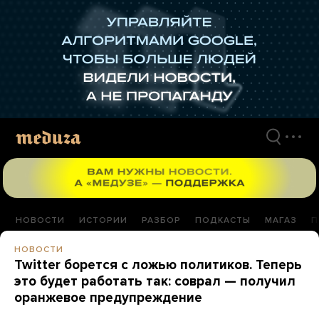
Перейти
к
материалам
НОВОСТИ
ИСТОРИИ
РАЗБОР
ПОДКАСТЫ
МАГАЗ
П
НОВОСТИ
Twitter борется с ложью политиков. Теперь
это будет работать так: соврал — получил
оранжевое предупреждение