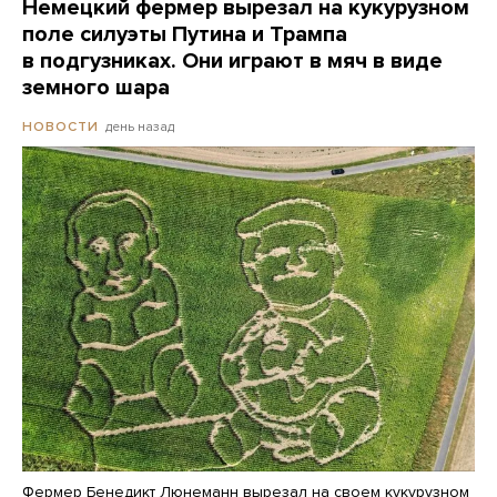
Немецкий фермер вырезал на кукурузном
поле силуэты Путина и Трампа
в подгузниках. Они играют в мяч в виде
земного шара
день назад
НОВОСТИ
Фермер Бенедикт Люнеманн вырезал на своем кукурузном