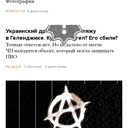
Фотографии
5 дней назад
НОВОСТИ
Украинский дрон попал по пляжу
в Геленджике. Куда он летел? Его сбили?
Точных ответов нет. Но недалеко от места
ЧП находится объект, который могла защищать
ПВО
3 карточки
5 дней назад
РАЗБОР