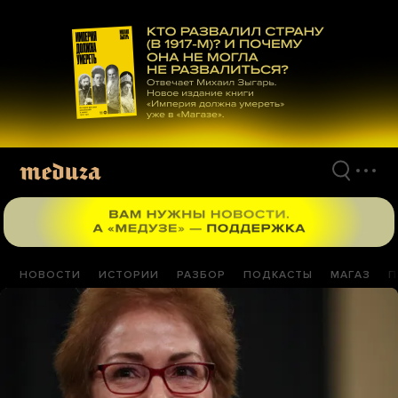
Перейти
к
материалам
НОВОСТИ
ИСТОРИИ
РАЗБОР
ПОДКАСТЫ
МАГАЗ
П