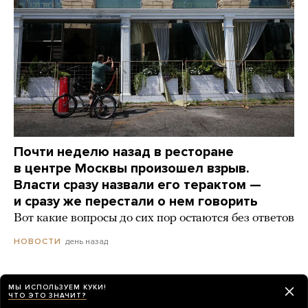
Почти неделю назад в ресторане
в центре Москвы произошел взрыв.
Власти сразу назвали его терактом —
и сразу же перестали о нем говорить
Вот какие вопросы до сих пор остаются без ответов
день назад
НОВОСТИ
Путин поговорил с полковником ВДВ,
МЫ ИСПОЛЬЗУЕМ КУКИ!
ЧТО ЭТО ЗНАЧИТ?
которого в прошлом году «похоронили» z-