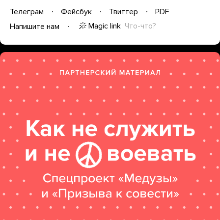
Телеграм
Фейсбук
Твиттер
PDF
Magic link
Что-что?
Напишите нам