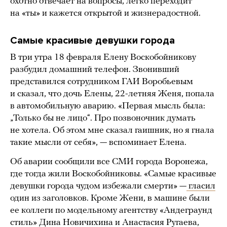
охотно отвечает на вопросы, легко переходит
на «ты» и кажется открытой и жизнерадостной.
Самые красивые девушки города
В три утра 18 февраля Елену Воскобойникову
разбудил домашний телефон. Звонивший
представился сотрудником ГАИ Воробьевым
и сказал, что дочь Елены, 22-летняя Женя, попала
в автомобильную аварию. «Первая мысль была:
„Только бы не лицо“. Про позвоночник думать
не хотела. Об этом мне сказал гаишник, но я гнала
такие мысли от себя», — вспоминает Елена.
Об аварии сообщили все СМИ города Воронежа,
где тогда жили Воскобойниковы. «Самые красивые
девушки города чудом избежали смерти» —
гласил
один из заголовков. Кроме Жени, в машине были
ее коллеги по модельному агентству «Андеграунд
стиль» Дина Новичихина и Анастасия Ругаева,