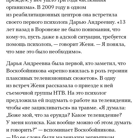
прежде», у нее ушло три года «истязания
организма». В 2009 году в одном
из реабилитационных центров она встретила
своего первого психолога Дарью Андреевну. «13
лет назад в Воронеже не было понимания, что
кому-то, пусть даже в адской ситуации, требуется
помощь психолога, — говорит Женя. — Я поняла,
что мне это было необходимо».
Дарья Андреевна была первой, кто заметил, что
Воскобойникова «крепко вжилась в роль героини
плаксивых телевизионных сюжетов». В одну
из встреч Женя рассказала о приезде к ней
съемочной группы НТВ. На это психолог
предложила ей подумать о работе на телевидении,
чтобы «не зацикливаться» на травме. «Я думала:
„Боже мой, что за ерунда? Какое телевидение?
У меня коляска. Как вообще можно об этом думать
и говорить?“ — вспоминает Воскобойникова.
— Но ее слова были маленьким зернышком,