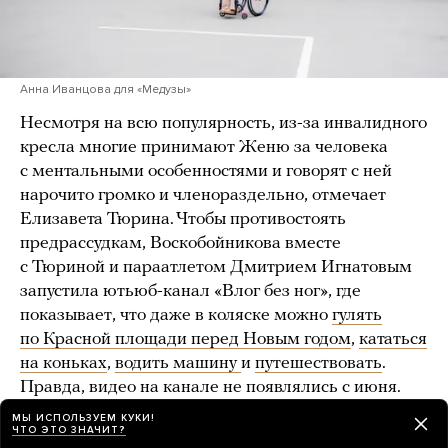
Анна Иванцова для «Медузы»
Несмотря на всю популярность, из-за инвалидного
кресла многие принимают Женю за человека
с ментальными особенностями и говорят с ней
нарочито громко и членораздельно, отмечает
Елизавета Тюрина. Чтобы противостоять
предрассудкам, Воскобойникова вместе
с Тюриной и параатлетом Дмитрием Игнатовым
запустила ютьюб-канал «Влог без ног», где
показывает, что даже в коляске можно
гулять
по Красной площади перед Новым годом
,
кататься
на коньках
,
водить машину
и
путешествовать
.
Правда, видео на канале не появлялись с июня.
Дмитрий говорит, что не видел подругу уже
МЫ ИСПОЛЬЗУЕМ КУКИ!
ЧТО ЭТО ЗНАЧИТ?
полгода, так как она занята на новой работе,