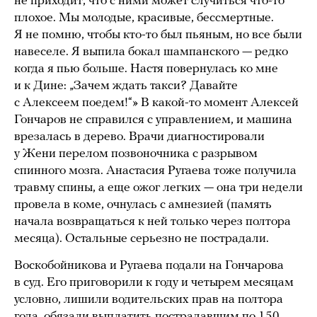
не приходит, что с ними может случиться что-то
плохое. Мы молодые, красивые, бессмертные.
Я не помню, чтобы кто-то был пьяным, но все были
навеселе. Я выпила бокал шампанского — редко
когда я пью больше. Настя повернулась ко мне
и к Дине: „Зачем ждать такси? Давайте
с Алексеем поедем!“» В какой-то момент Алексей
Гончаров не справился с управлением, и машина
врезалась в дерево. Врачи диагностировали
у Жени перелом позвоночника с разрывом
спинного мозга. Анастасия Ругаева тоже получила
травму спины, а еще ожог легких — она три недели
провела в коме, очнулась с амнезией (память
начала возвращаться к ней только через полтора
месяца). Остальные серьезно не пострадали.
Воскобойникова и Ругаева подали на Гончарова
в суд. Его приговорили к году и четырем месяцам
условно, лишили водительских прав на полтора
года, обязали выплатить пострадавшим по 150