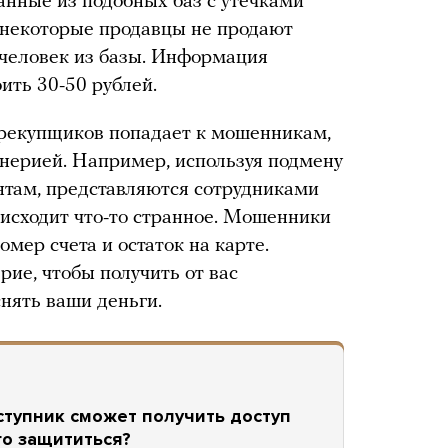
данные из подобных баз с утечками
 некоторые продавцы не продают
человек из базы. Информация
ить 30-50 рублей.
перекупщиков попадает к мошенникам,
нерией. Например, используя подмену
нтам, представляются сотрудниками
роисходит что-то странное. Мошенники
омер счета и остаток на карте.
ие, чтобы получить от вас
ять ваши деньги.
еступник сможет получить доступ
го защититься?