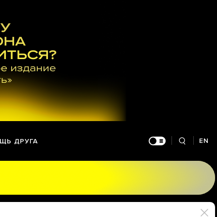
EN
ЩЬ ДРУГА