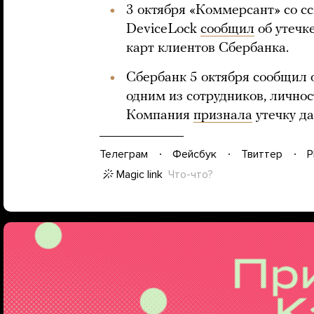
3 октября «Коммерсант» со с
DeviceLock
сообщил
об утечк
карт клиентов Сбербанка.
Сбербанк 5 октября сообщил 
одним из сотрудников, личнос
Компания
признала
утечку д
Телеграм
Фейсбук
Твиттер
P
Magic link
Что-что?