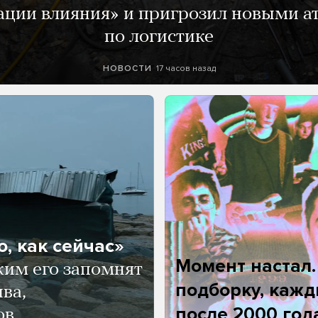
ации влияния» и пригрозил новыми а
по логистике
17 часов назад
НОВОСТИ
, как сейчас»
Момент настал
ким его запомнят
подборку, кажд
ва,
после 2000 год
ов.