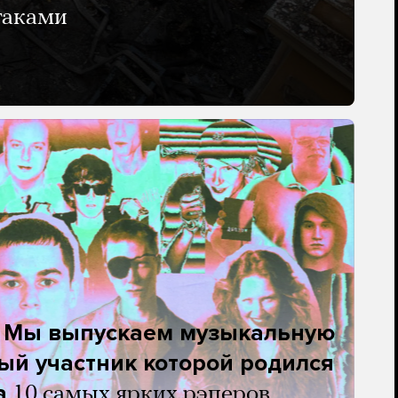
таками
. Мы выпускаем музыкальную
ый участник которой родился
а
10 самых ярких рэперов