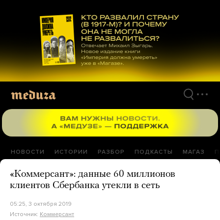
Перейти
к
материалам
НОВОСТИ
ИСТОРИИ
РАЗБОР
ПОДКАСТЫ
МАГАЗ
П
«Коммерсант»: данные 60 миллионов
клиентов Сбербанка утекли в сеть
05:25, 3 октября 2019
Источник:
Коммерсант