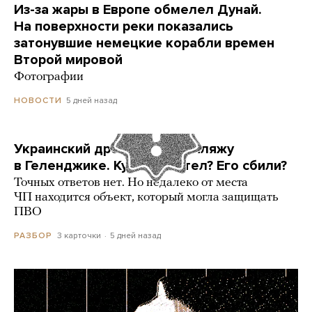
Из-за жары в Европе обмелел Дунай.
На поверхности реки показались
затонувшие немецкие корабли времен
Второй мировой
Фотографии
5 дней назад
НОВОСТИ
Украинский дрон попал по пляжу
в Геленджике. Куда он летел? Его сбили?
Точных ответов нет. Но недалеко от места
ЧП находится объект, который могла защищать
ПВО
3 карточки
5 дней назад
РАЗБОР