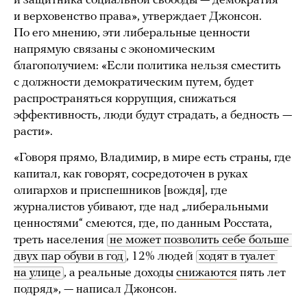
и защитника социальной свободы — демократия
и верховенство права», утверждает Джонсон.
По его мнению, эти либеральные ценности
напрямую связаны с экономическим
благополучием: «Если политика нельзя сместить
с должности демократическим путем, будет
распространяться коррупция, снижаться
эффективность, люди будут страдать, а бедность —
расти».
«Говоря прямо, Владимир, в мире есть страны, где
капитал, как говорят, сосредоточен в руках
олигархов и приспешников [вождя], где
журналистов убивают, где над „либеральными
ценностями“ смеются, где, по данным Росстата,
треть населения
не может позволить себе больше 
двух пар обуви в год
, 12% людей
ходят в туалет 
на улице
, а реальные доходы
снижаются
пять лет
подряд», — написал Джонсон.