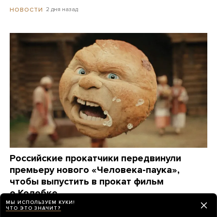
2 дня назад
НОВОСТИ
Российские прокатчики передвинули
премьеру нового «Человека-паука»,
чтобы выпустить в прокат фильм
о Колобке
МЫ ИСПОЛЬЗУЕМ КУКИ!
Зрители обрушили его рейтинг еще до премьеры.
ЧТО ЭТО ЗНАЧИТ?
Озвучивший хлеб Гарик Харламов: «Мне глубоко