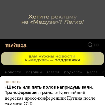
Перейти
к
материалам
НОВОСТИ
ИСТОРИИ
РАЗБОР
ПОДКАСТЫ
МАГАЗ
П
НОВОСТИ
«Шесть или пять полов напридумывали.
Трансформеры, транс…»
Кратчайший
пересказ пресс-конференции Путина после
саммита G20