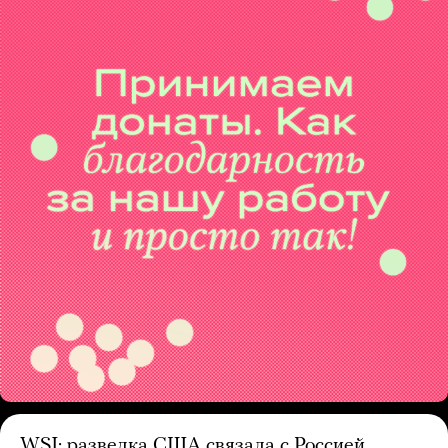
WSJ: разведка США связала с Россией