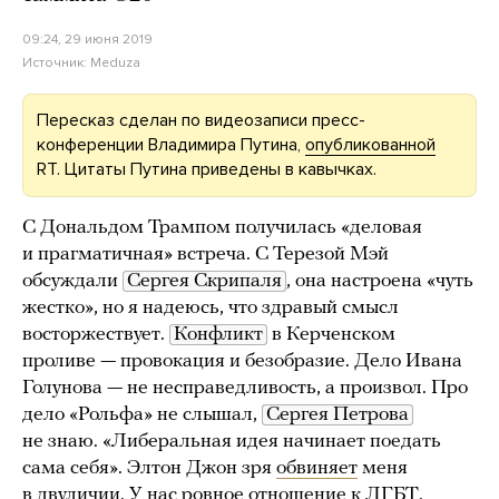
09:24, 29 июня 2019
Источник:
Meduza
Пересказ сделан по видеозаписи пресс-
конференции Владимира Путина,
опубликованной
RT. Цитаты Путина приведены в кавычках.
С Дональдом Трампом получилась «деловая
и прагматичная» встреча. С Терезой Мэй
обсуждали
Сергея Скрипаля
, она настроена «чуть
жестко», но я надеюсь, что здравый смысл
восторжествует.
Конфликт
в Керченском
проливе — провокация и безобразие. Дело Ивана
Голунова — не несправедливость, а произвол. Про
дело «Рольфа» не слышал,
Сергея Петрова
не знаю. «Либеральная идея начинает поедать
сама себя». Элтон Джон зря
обвиняет
меня
в двуличии. У нас ровное отношение к ЛГБТ.