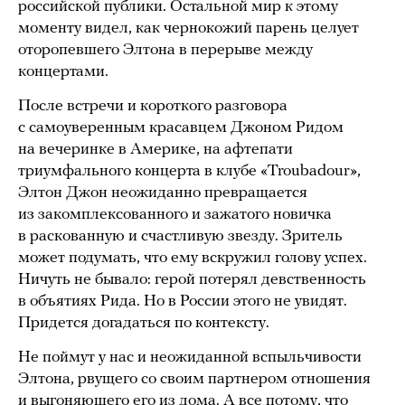
российской публики. Остальной мир к этому
моменту видел, как чернокожий парень целует
оторопевшего Элтона в перерыве между
концертами.
После встречи и короткого разговора
с самоуверенным красавцем Джоном Ридом
на вечеринке в Америке, на афтепати
триумфального концерта в клубе «Troubadour»,
Элтон Джон неожиданно превращается
из закомплексованного и зажатого новичка
в раскованную и счастливую звезду. Зритель
может подумать, что ему вскружил голову успех.
Ничуть не бывало: герой потерял девственность
в объятиях Рида. Но в России этого не увидят.
Придется догадаться по контексту.
Не поймут у нас и неожиданной вспыльчивости
Элтона, рвущего со своим партнером отношения
и выгоняющего его из дома. А все потому, что