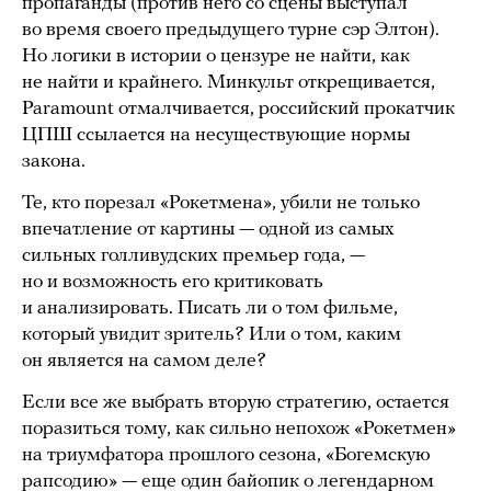
пропаганды (против него со сцены выступал
во время своего предыдущего турне сэр Элтон).
Но логики в истории о цензуре не найти, как
не найти и крайнего. Минкульт открещивается,
Paramount отмалчивается, российский прокатчик
ЦПШ ссылается на несуществующие нормы
закона.
Те, кто порезал «Рокетмена», убили не только
впечатление от картины — одной из самых
сильных голливудских премьер года, —
но и возможность его критиковать
и анализировать. Писать ли о том фильме,
который увидит зритель? Или о том, каким
он является на самом деле?
Если все же выбрать вторую стратегию, остается
поразиться тому, как сильно непохож «Рокетмен»
на триумфатора прошлого сезона, «Богемскую
рапсодию» — еще один байопик о легендарном