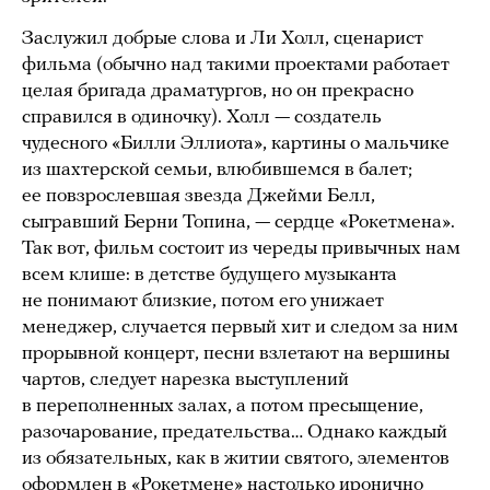
Заслужил добрые слова и Ли Холл, сценарист
фильма (обычно над такими проектами работает
целая бригада драматургов, но он прекрасно
справился в одиночку). Холл — создатель
чудесного «Билли Эллиота», картины о мальчике
из шахтерской семьи, влюбившемся в балет;
ее повзрослевшая звезда Джейми Белл,
сыгравший Берни Топина, — сердце «Рокетмена».
Так вот, фильм состоит из череды привычных нам
всем клише: в детстве будущего музыканта
не понимают близкие, потом его унижает
менеджер, случается первый хит и следом за ним
прорывной концерт, песни взлетают на вершины
чартов, следует нарезка выступлений
в переполненных залах, а потом пресыщение,
разочарование, предательства… Однако каждый
из обязательных, как в житии святого, элементов
оформлен в «Рокетмене» настолько иронично