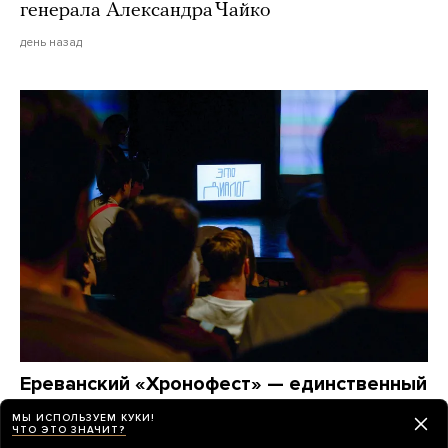
генерала Александра Чайко
день назад
Ереванский «Хронофест» — единственный
театральный фестиваль, в афише
МЫ ИСПОЛЬЗУЕМ КУКИ!
которого есть и спектакли из России,
ЧТО ЭТО ЗНАЧИТ?