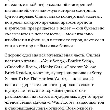
и нежно, с такой неформальной и искренней
интонацией, что знакомую историю смотришь
будто впервые. Один только концертный момент,
во время которого дружный прыжок артиста
и зрителей превращается в полет — они буквально
оказываются в невесомости, — моментально
влюбляет и в фильм, и в песни ее героя, даже если
они до тех пор не были вам близки.
Здорово сделана вся музыкальная часть. Фильм
пестрит хитами — «Your Song», «Border Song»,
«Crocodile Rock», «Honky Cat», «Goodbye Yellow
Brick Road» и, конечно, душераздирающая «Sorry
Seems To Be The Hardest Word», — но каждый
из них содержательно интегрирован в сюжет
и углубляет его, а не тормозит (чего стоит
разложенная на голоса отчужденных друг от друга
членов семьи Джона «I Want Love», задающая тон
и становящаяся лейтмотивом). Возможность