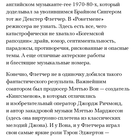
английском музыканте-гее 1970-80-х, который
доделывал за уволившимся Брайном Сингером
тот же Декстер Флетчер. В «Рокетмене»
режиссера не узнать. Здесь есть все, чего
катастрофически не хватало «Богемской
рапсодии»: драйв, юмор, сентиментальность,
парадоксы, противоречия, рискованные и опасные
темы. А еще отличные актерские работы
и блестящие музыкальные номера.
Конечно, Флетчер не в одиночку добился такого
фантастического результата. Важнейшим
соавтором был продюсер Мэттью Вон — создатель
«Кингсменов», в которых отличились
и изобретательный оператор Джордж Ричмонд,
и автор закадровой музыки Мэттью Марджесон
(здесь она виртуозно сплетена из классических
мелодий Джона). И у Вона, и у Флетчера играл
свои самые яркие роли Тэрон Эджертон —