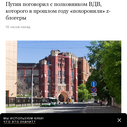
Путин поговорил с полковником ВДВ,
которого в прошлом году «похоронили» z-
блогеры
19 часов назад
МЫ ИСПОЛЬЗУЕМ КУКИ!
ЧТО ЭТО ЗНАЧИТ?
Все лето градозащитники обсуждают