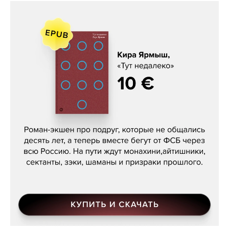
Кира Ярмыш, «Тут недалеко»