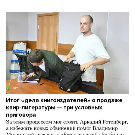
Итог «дела книгоиздателей» о продаже
квир-литературы — три условных
приговора
За этим процессом мог стоять Аркадий Ротенберг,
а избежать новых обвинений помог Владимир
Мединский, выяснила «Русская служба Би-би-си»