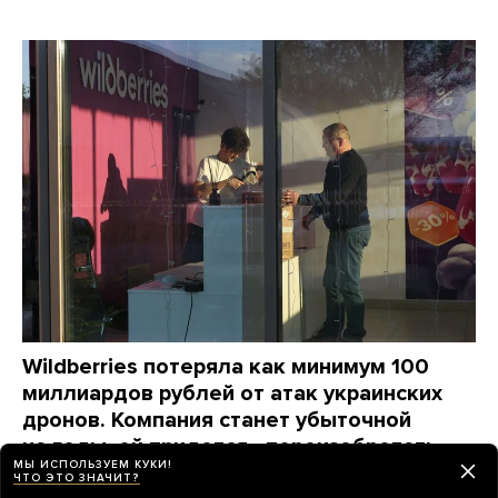
Wildberries потеряла как минимум 100
миллиардов рублей от атак украинских
дронов. Компания станет убыточной
на годы, ей придется «переизобретать
МЫ ИСПОЛЬЗУЕМ КУКИ!
себя заново», пишет The Bell
ЧТО ЭТО ЗНАЧИТ?