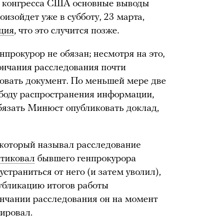
м конгресса США основные выводы
изойдет уже в субботу, 23 марта,
ция
, что это случится позже.
прокурор не обязан; несмотря на это,
ончания расследования почти
овать документ. По меньшей мере две
ободу распространения информации,
обязать Минюст опубликовать доклад,
который называл расследование
тиковал
бывшего генпрокурора
траниться от него (и затем уволил),
публикацию итогов работы
ончании расследования он на момент
ировал.