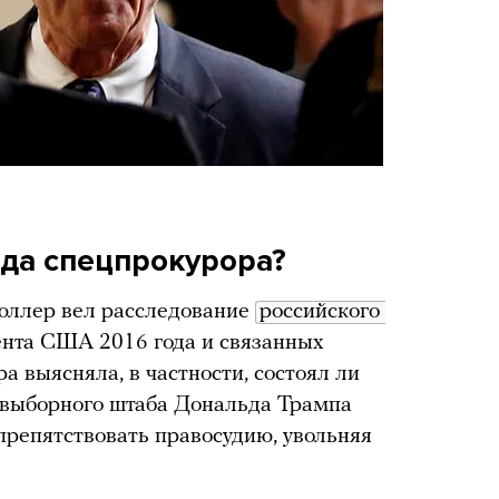
да спецпрокурора?
ллер вел расследование
российского 
нта США 2016 года и связанных
 выясняла, в частности, состоял ли
редвыборного штаба Дональда Трампа
репятствовать правосудию, увольняя