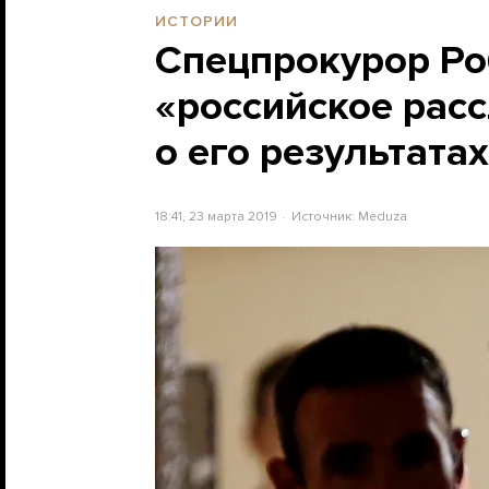
ИСТОРИИ
Спецпрокурор Р
«российское расс
о его результата
18:41, 23 марта 2019
Источник:
Meduza