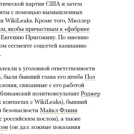
тической партии США и затем
менты с помощью вымышленных
ии WikiLeaks. Кроме того, Мюллер
ам, якобы причастным к «фабрике
ну Евгению Пригожину. По мнению
ком сегменте соцсетей кампанию
.
лекли к уголовной ответственности
, были бывший глава его штаба
Пол
пления, связанные с его работой
убликанский политконсультант
Роджер
х контактах с WikiLeaks), бывший
й безопасности
Майкл Флинн
 с российским послом), а также
оэн
(он дал ложные показания