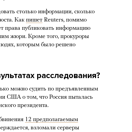
довать столько информации, сколько
юста. Как
пишет
Reuters, помимо
ет права публиковать информацию
шим жюри. Кроме того, прокуроры
людях, которым было решено
зультатах расследования?
лько можно судить по предъявленным
ии США о том, что Россия пыталась
нского президента.
обвинения
12 предполагаемым
верждается, взломали серверы