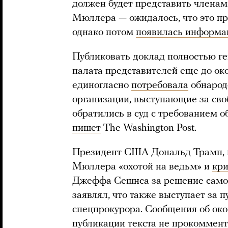
должен будет представить члена
Мюллера — ожидалось, что это про
однако потом
появилась информа
Публиковать доклад полностью ген
палата представителей еще до ок
единогласно
потребовала
обнарод
организации, выступающие за св
обратились в суд с требованием 
пишет
The Washington Post.
Президент США Дональд Трамп, 
Мюллера «охотой на ведьм» и
кри
Джеффа Сешнса за решение самоус
заявлял, что также выступает за 
спецпрокурора. Сообщения об ок
публикации текста не прокоммент