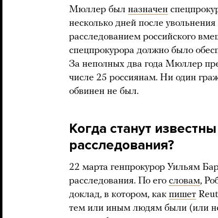
Мюллер был
назначен
спецпрокур
несколько дней после увольнени
расследованием российского вме
спецпрокурора должно было обесп
За неполных два года Мюллер пр
числе 25 россиянам. Ни один гра
обвинен не был.
Когда станут известны
расследования?
22 марта генпрокурор Уильям Ба
расследования. По его
словам
, Р
доклад, в котором, как
пишет
Reut
тем или иным людям были (или н