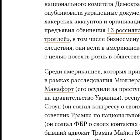
национального комитета Демокра
опубликовали украденные доку
хакерских аккаунтов и организац
предъявил обвинения
13 россиян
троллей»
, в том числе бизнесме
следствия, они вели в американс
с целью посеять рознь в обществе
Среди американцев, которых прив
в рамках расследования Мюллера
Манафорт
(его осудили за престу
на правительство Украины), респ
Стоун
(он солгал конгрессу о свои
советник Трампа по национально
(он солгал ФБР о своих контактах
бывший адвокат Трампа
Майкл К