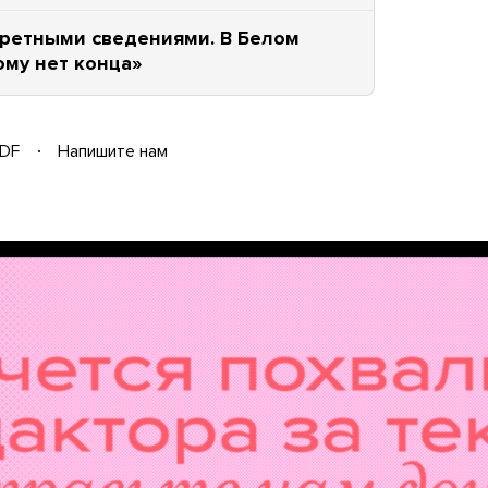
кретными сведениями. В Белом
ому нет конца»
DF
Напишите нам