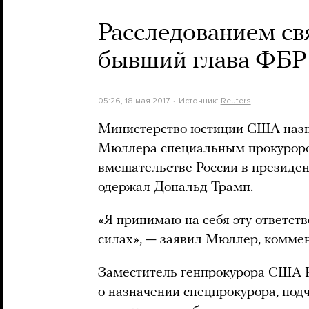
Расследованием св
бывший глава ФБР
05:26, 18 мая 2017
Источник:
Reuters
Министерство юстиции США назн
Мюллера специальным прокуроро
вмешательстве России в президен
одержал Дональд Трамп.
«Я принимаю на себя эту ответств
силах», — заявил Мюллер, коммен
Заместитель генпрокурора США Р
о назначении спецпрокурора, подче