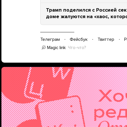
Трамп поделился с Россией се
доме жалуются на «хаос, котор
Телеграм
Фейсбук
Твиттер
P
Magic link
Что-что?