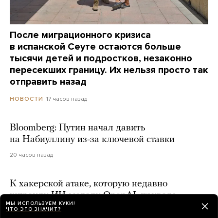
После миграционного кризиса
в испанской Сеуте остаются больше
тысячи детей и подростков, незаконно
пересекших границу. Их нельзя просто так
отправить назад
17 часов назад
НОВОСТИ
Bloomberg: Путин начал давить
на Набиуллину из-за ключевой ставки
20 часов назад
К хакерской атаке, которую недавно
устроили ИИ-модели OpenAI, привела
МЫ ИСПОЛЬЗУЕМ КУКИ!
ошибка разработчиков в постановке задачи
ЧТО ЭТО ЗНАЧИТ?