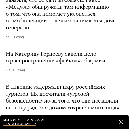
заявила, что ее сайт взломали. Ранее
«Медуза» обнаружила там информацию
о том, что она помогает уклоняться
от мобилизации — и этим занимается дочь
генерала
день назад
На Катерину Гордееву завели дело
о распространении «фейков» об армии
2 дня назад
В Швеции задержали пару российских
туристов. Их посчитали «угрозой
безопасности» из-за того, что они поставили
палатку рядом с домом «охраняемого лица»
2 дня назад
МЫ ИСПОЛЬЗУЕМ КУКИ!
ЧТО ЭТО ЗНАЧИТ?