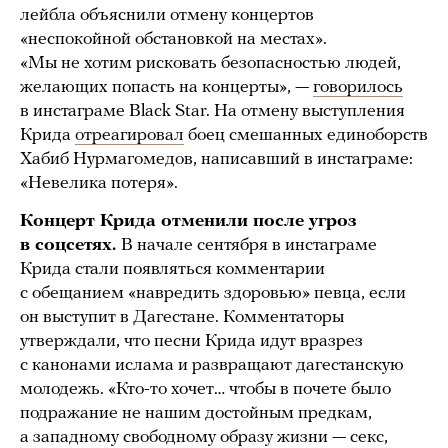
лейбла объяснили отмену концертов
«неспокойной обстановкой на местах».
«Мы не хотим рисковать безопасностью людей,
желающих попасть на концерты», —
говорилось
в инстаграме Black Star. На отмену выступления
Крида
отреагировал
боец смешанных единоборств
Хабиб Нурмагомедов, написавший в инстаграме:
«Невелика потеря».
Концерт Крида отменили после угроз
в соцсетях.
В начале сентября в инстаграме
Крида стали появляться комментарии
с обещанием «навредить здоровью» певца, если
он выступит в Дагестане. Комментаторы
утверждали, что песни Крида идут вразрез
с канонами ислама и развращают дагестанскую
молодежь. «Кто-то хочет… чтобы в почете было
подражание не нашим достойным предкам,
а западному свободному образу жизни — секс,