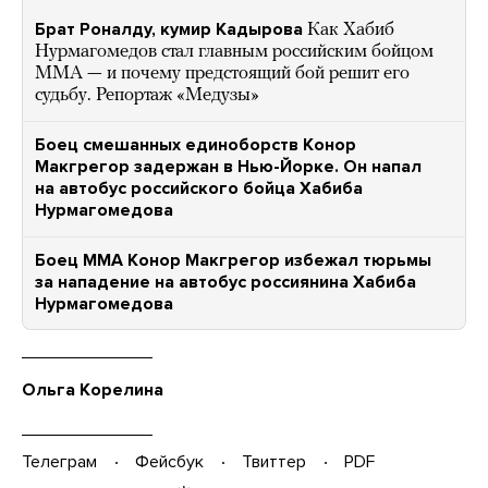
Брат Роналду, кумир Кадырова
Как Хабиб
Нурмагомедов стал главным российским бойцом
ММА — и почему предстоящий бой решит его
судьбу. Репортаж «Медузы»
Боец смешанных единоборств Конор
Макгрегор задержан в Нью-Йорке. Он напал
на автобус российского бойца Хабиба
Нурмагомедова
Боец MMA Конор Макгрегор избежал тюрьмы
за нападение на автобус россиянина Хабиба
Нурмагомедова
Ольга Корелина
Телеграм
Фейсбук
Твиттер
PDF