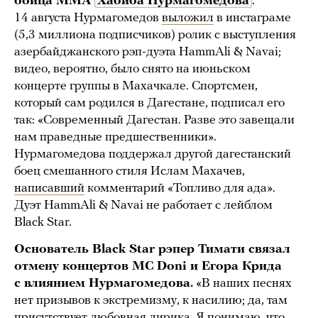
бойца ММА
Хабиба Нурмагомедова
.
14 августа Нурмагомедов
выложил
в инстаграме
(5,3 миллиона подписчиков) ролик с выступления
азербайджанского рэп-дуэта HammAli & Navai;
видео, вероятно, было снято на июньском
концерте группы в Махачкале. Спортсмен,
который сам родился в Дагестане, подписал его
так: «Современный Дагестан. Разве это завещали
нам праведные предшественники».
Нурмагомедова поддержал другой дагестанский
боец смешанного стиля Ислам Махачев,
написавший
комментарий «Топливо для ада».
Дуэт HammAli & Navai не работает с лейблом
Black Star.
Основатель Black Star рэпер Тимати связал
отмену концертов MC Doni и Егора Крида
с влиянием Нурмагомедова.
«В наших песнях
нет призывов к экстремизму, к насилию; да, там
присутствует любовная лирика. Я понимаю, что