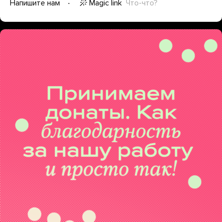
Magic link
Что-что?
Напишите нам