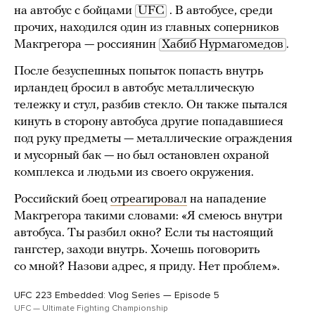
на автобус с бойцами
UFC
. В автобусе, среди
прочих, находился один из главных соперников
Макгрегора — россиянин
Хабиб Нурмагомедов
.
После безуспешных попыток попасть внутрь
ирландец бросил в автобус металлическую
тележку и стул, разбив стекло. Он также пытался
кинуть в сторону автобуса другие попадавшиеся
под руку предметы — металлические ограждения
и мусорный бак — но был остановлен охраной
комплекса и людьми из своего окружения.
Российский боец
отреагировал
на нападение
Макгрегора такими словами: «Я смеюсь внутри
автобуса. Ты разбил окно? Если ты настоящий
гангстер, заходи внутрь. Хочешь поговорить
со мной? Назови адрес, я приду. Нет проблем».
UFC 223 Embedded: Vlog Series — Episode 5
UFC — Ultimate Fighting Championship