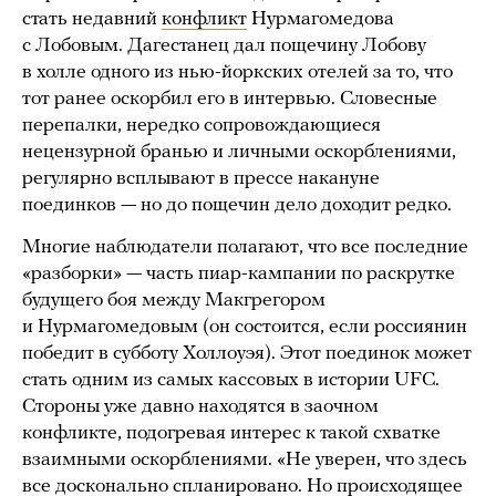
стать недавний
конфликт
Нурмагомедова
с Лобовым. Дагестанец дал пощечину Лобову
в холле одного из нью-йоркских отелей за то, что
тот ранее оскорбил его в интервью. Словесные
перепалки, нередко сопровождающиеся
нецензурной бранью и личными оскорблениями,
регулярно всплывают в прессе накануне
поединков — но до пощечин дело доходит редко.
Многие наблюдатели полагают, что все последние
«разборки» — часть пиар-кампании по раскрутке
будущего боя между Макгрегором
и Нурмагомедовым (он состоится, если россиянин
победит в субботу Холлоуэя). Этот поединок может
стать одним из самых кассовых в истории UFC.
Стороны уже давно находятся в заочном
конфликте, подогревая интерес к такой схватке
взаимными оскорблениями. «Не уверен, что здесь
все досконально спланировано. Но происходящее