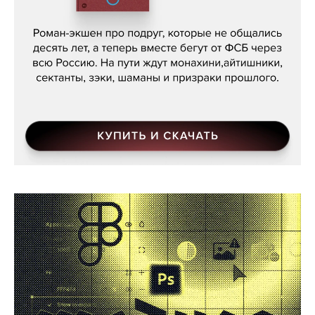
Кира Ярмыш, «Тут недалеко»