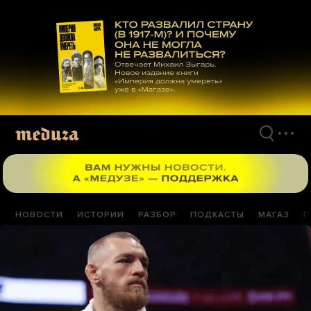
Перейти
к
материалам
НОВОСТИ
ИСТОРИИ
РАЗБОР
ПОДКАСТЫ
МАГАЗ
П