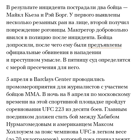
В результате инцидента пострадали два бойца —
Майкл Кьеза и Рэй Борг. У первого выявлены
несколько резанных ран на лице, второй получил
повреждение роговицы. Макгрегор добровольно
явился в полицию после инцидента. Бойца
допросили, после чего ему были
предъявлены
официальные обвинения в нападении
и преступном умысле. В пятницу суд определится
с мерой пресечения для него.
5 апреля в Barclays Center проводились
промомероприятия для журналистов с участием
бойцов ММА. В ночь на 8 апреля по московскому
времени на этой спортивной площадке пройдут
соревнования UFC 223 из десяти боев. Главным
поединком должен стать бой между Хабибом
Нурмагомедовым и американцем Максом
Холлоуэем за пояс чемпиона UFC в легком весе
(до 70 килограммов), который пока принадлежит