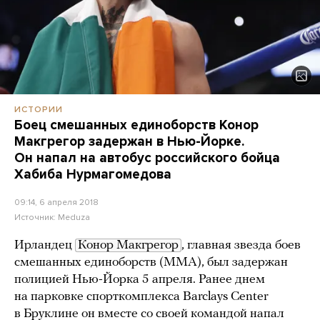
ИСТОРИИ
Боец смешанных единоборств Конор
Макгрегор задержан в Нью-Йорке.
Он напал на автобус российского бойца
Хабиба Нурмагомедова
09:14, 6 апреля 2018
Источник:
Meduza
Ирландец
Конор Макгрегор
, главная звезда боев
смешанных единоборств (ММА), был задержан
полицией Нью-Йорка 5 апреля. Ранее днем
на парковке спорткомплекса Barclays Center
в Бруклине он вместе со своей командой напал