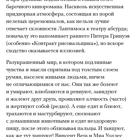
барочного киноромана. Насквозь искусственная
придворная атмосфера, состоящая из порой
нелепых церемониалов, как нельзя лучше
отвечает склонности Лантимоса к театру абсурда;
поначалу это напоминает раннего Питера Гринуэя
(особенно «Контракт рисовальщика»), но вскоре
сходство оказывается иллюзией.
Разукрашенный мир, в котором подлинные
чувства и мысли спрятаны под толстым слоем
румян, населен живыми людьми, ничем
не отличающимися от нас. Они так же болеют
и умирают, влюбляются и ревнуют, завидуют
и жалеют друг друга, проявляют алчность (часто)
и жертвуют собой (редко). А еще едят и блюют,
трахаются и мастурбируют, сюсюкают
с домашними животными и едят нездоровую
пищу, после этого облизывая пальцы. И танцуют,
как же тут танцуют! Винсент Вега и Миа Уоллес