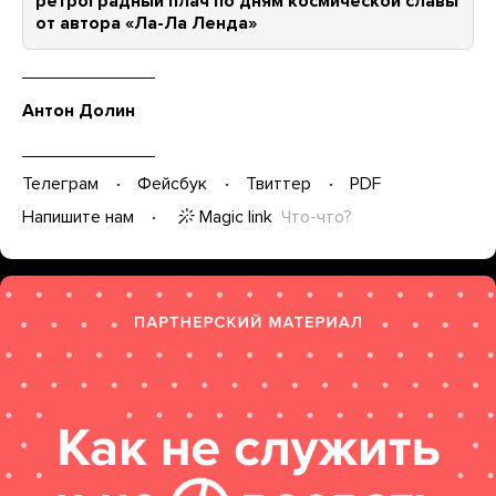
ретроградный плач по дням космической славы
от автора «Ла-Ла Ленда»
Антон Долин
Телеграм
Фейсбук
Твиттер
PDF
Magic link
Что-что?
Напишите нам