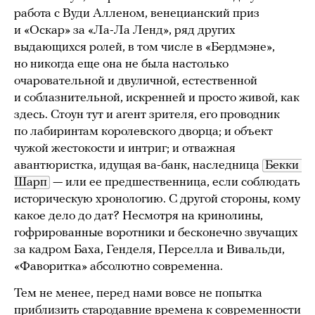
работа с Вуди Алленом, венецианский приз
и «Оскар» за «Ла-Ла Ленд», ряд других
выдающихся ролей, в том числе в «Бердмэне»,
но никогда еще она не была настолько
очаровательной и двуличной, естественной
и соблазнительной, искренней и просто живой, как
здесь. Стоун тут и агент зрителя, его проводник
по лабиринтам королевского дворца; и объект
чужой жестокости и интриг; и отважная
авантюристка, идущая ва-банк, наследница
Бекки 
Шарп
— или ее предшественница, если соблюдать
историческую хронологию. С другой стороны, кому
какое дело до дат? Несмотря на кринолины,
гофрированные воротники и бесконечно звучащих
за кадром Баха, Генделя, Перселла и Вивальди,
«Фаворитка» абсолютно современна.
Тем не менее, перед нами вовсе не попытка
приблизить стародавние времена к современности