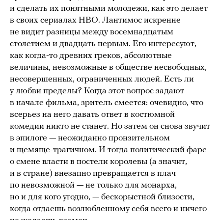
и сделать их понятными молодежи, как это делает
в своих сериалах HBO. Лантимос искренне
не видит разницы между восемнадцатым
столетием и двадцать первым. Его интересуют,
как когда-то древних греков, абсолютные
величины, невозможные в обществе несвободных,
несовершенных, ограниченных людей. Есть ли
у любви пределы? Когда этот вопрос задают
в начале фильма, зритель смеется: очевидно, что
всерьез на него давать ответ в костюмной
комедии никто не станет. Но затем он снова звучит
в эпилоге — неожиданно пронзительном
и щемяще-трагичном. И тогда политический фарс
о смене власти в постели королевы (а значит,
и в стране) внезапно превращается в плач
по невозможной — не только для монарха,
но и для кого угодно, — бескорыстной близости,
когда отдаешь возлюбленному себя всего и ничего