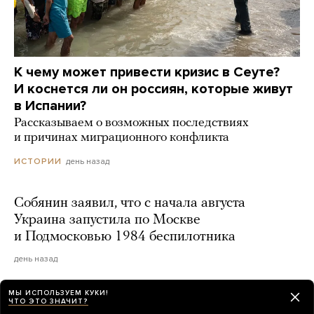
К чему может привести кризис в Сеуте?
И коснется ли он россиян, которые живут
в Испании?
Рассказываем о возможных последствиях
и причинах миграционного конфликта
день назад
ИСТОРИИ
Собянин заявил, что с начала августа
Украина запустила по Москве
и Подмосковью 1984 беспилотника
день назад
МЫ ИСПОЛЬЗУЕМ КУКИ!
Почти 400 украинских беспилотников
ЧТО ЭТО ЗНАЧИТ?