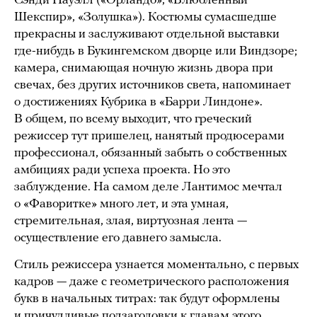
Сэнди Пауэлл («Орландо», «Влюбленный
Шекспир», «Золушка»). Костюмы сумасшедше
прекрасны и заслуживают отдельной выставки
где-нибудь в Букингемском дворце или Виндзоре;
камера, снимающая ночную жизнь двора при
свечах, без других источников света, напоминает
о достижениях Кубрика в «Барри Линдоне».
В общем, по всему выходит, что греческий
режиссер тут пришелец, нанятый продюсерами
профессионал, обязанный забыть о собственных
амбициях ради успеха проекта. Но это
заблуждение. На самом деле Лантимос мечтал
о «Фаворитке» много лет, и эта умная,
стремительная, злая, виртуозная лента —
осуществление его давнего замысла.
Стиль режиссера узнается моментально, с первых
кадров — даже с геометрического расположения
букв в начальных титрах: так будут оформлены
и причудливые подзаголовки к главам этого