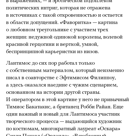
в выражениях, — и эротической подоплекой
политических интриг, которая не отражена
в источниках с такой откровенностью и остается
в области допущений. «Фаворитка» — картина
о любовном треугольнике с участием трех
женщин: недужной одинокой королевы, волевой
красивой герцогини и верткой, умной,
беспринципной карьеристки из низов.
Лантимос до сих пор работал только
с собственным материалом, который неизменно
писал в соавторстве с Эфтимисом Филиппоу,
а здесь оказался наедине с чужим сценарием,
основанном на истории другой страны.
И оператором в этой картине у него не привычный
Тимиос Бакатакис, а британец Робби Райан. Еще
один важный и новый для Лантимоса участник
творческого процесса — выдающийся художник
по костюмам, многократный лауреат «Оскара»