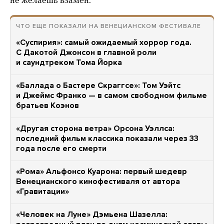
не желаешь взамен.
ЧТО ЕЩЕ ПОКАЗАЛИ НА ВЕНЕЦИАНСКОМ ФЕСТИВАЛЕ
«Суспирия»: самый ожидаемый хоррор года.
С Дакотой Джонсон в главной роли
и саундтреком Тома Йорка
«Баллада о Бастере Скраггсе»: Том Уэйтс
и Джеймс Франко — в самом свободном фильме
братьев Коэнов
«Другая сторона ветра» Орсона Уэллса:
последний фильм классика показали через 33
года после его смерти
«Рома» Альфонсо Куарона: первый шедевр
Венецианского кинофестиваля от автора
«Гравитации»
«Человек на Луне» Дэмьена Шазелла: