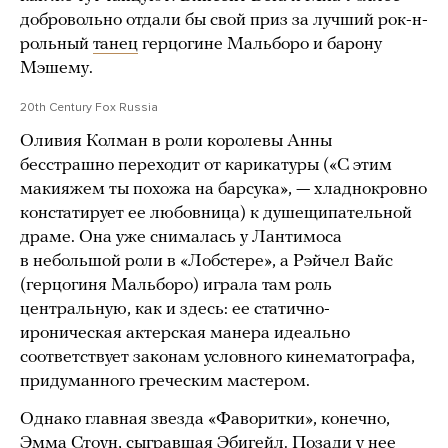
добровольно отдали бы свой приз за лучший рок-н-
рольный
танец
герцогине Мальборо и барону
Мэшему.
20th Century Fox Russia
Оливия Колман в роли королевы Анны
бесстрашно переходит от карикатуры («С этим
макияжем ты похожа на барсука», — хладнокровно
констатирует ее любовница) к душещипательной
драме. Она уже снималась у Лантимоса
в небольшой роли в «Лобстере», а Рэйчел Вайс
(герцогиня Мальборо) играла там роль
центральную, как и здесь: ее статично-
ироническая актерская манера идеально
соответствует законам условного кинематографа,
придуманного греческим мастером.
Однако главная звезда «Фаворитки», конечно,
Эмма Стоун, сыгравшая Эбигейл. Позади у нее