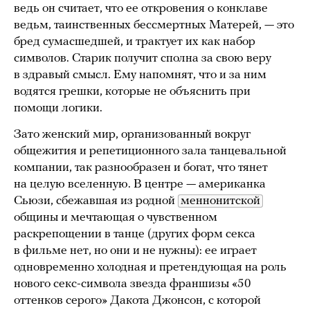
ведь он считает, что ее откровения о конклаве
ведьм, таинственных бессмертных Матерей, — это
бред сумасшедшей, и трактует их как набор
символов. Старик получит сполна за свою веру
в здравый смысл. Ему напомнят, что и за ним
водятся грешки, которые не объяснить при
помощи логики.
Зато женский мир, организованный вокруг
общежития и репетиционного зала танцевальной
компании, так разнообразен и богат, что тянет
на целую вселенную. В центре — американка
Сьюзи, сбежавшая из родной
меннонитской
общины и мечтающая о чувственном
раскрепощении в танце (других форм секса
в фильме нет, но они и не нужны): ее играет
одновременно холодная и претендующая на роль
нового секс-символа звезда франшизы «50
оттенков серого» Дакота Джонсон, с которой