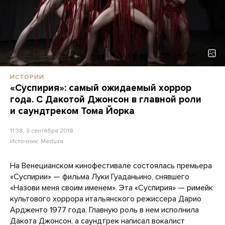
ИСТОРИИ
«Суспирия»: самый ожидаемый хоррор
года. С Дакотой Джонсон в главной роли
и саундтреком Тома Йорка
11:38, 3 сентября 2018
Источник:
Meduza
На Венецианском кинофестивале состоялась премьера
«Суспирии» — фильма Луки Гуаданьино, снявшего
«Назови меня своим именем». Эта «Суспирия» — римейк
культового хоррора итальянского режиссера Дарио
Ардженто 1977 года. Главную роль в нем исполнила
Дакота Джонсон, а саундтрек написал вокалист