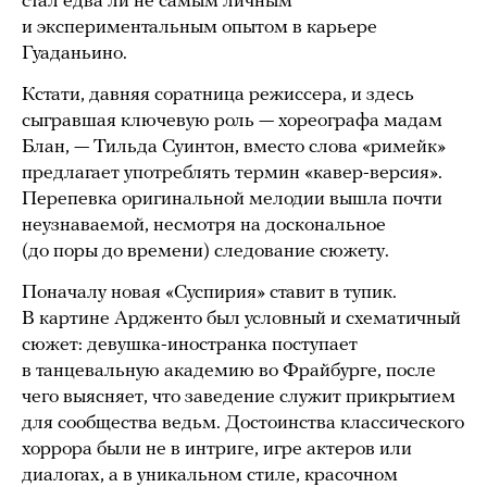
стал едва ли не самым личным
и экспериментальным опытом в карьере
Гуаданьино.
Кстати, давняя соратница режиссера, и здесь
сыгравшая ключевую роль — хореографа мадам
Блан, — Тильда Суинтон, вместо слова «римейк»
предлагает употреблять термин «кавер-версия».
Перепевка оригинальной мелодии вышла почти
неузнаваемой, несмотря на доскональное
(до поры до времени) следование сюжету.
Поначалу новая «Суспирия» ставит в тупик.
В картине Ардженто был условный и схематичный
сюжет: девушка-иностранка поступает
в танцевальную академию во Фрайбурге, после
чего выясняет, что заведение служит прикрытием
для сообщества ведьм. Достоинства классического
хоррора были не в интриге, игре актеров или
диалогах, а в уникальном стиле, красочном