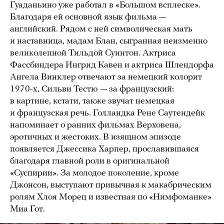
Гуаданьино уже работал в «Большом всплеске».
Благодаря ей основной язык фильма —
английский. Рядом с ней символическая мать
и наставница, мадам Блан, сыгранная неизменно
великолепной Тильдой Суинтон. Актриса
Фассбиндера Ингрид Кавен и актриса Шлендорфа
Ангела Винклер отвечают за немецкий колорит
1970-х, Сильви Тестю — за французский:
в картине, кстати, также звучат немецкая
и французская речь. Голландка Рене Саутендейк
напоминает о ранних фильмах Верховена,
эротичных и жестоких. В изящном эпизоде
появляется Джессика Харпер, прославившаяся
благодаря главной роли в оригинальной
«Суспирии». За молодое поколение, кроме
Джонсон, выступают привычная к макабрическим
ролям Хлоя Морец и известная по «Нимфоманке»
Миа Гот.