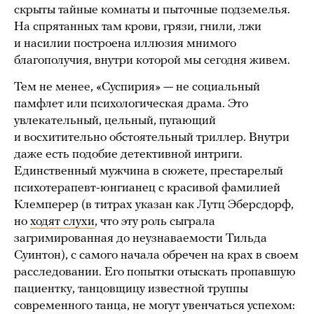
скрыты тайные комнаты и пыточные подземелья.
На спрятанных там крови, грязи, гнили, лжи
и насилии построена иллюзия мнимого
благополучия, внутри которой мы сегодня живем.
Тем не менее, «Суспирия» — не социальный
памфлет или психологическая драма. Это
увлекательный, цельный, пугающий
и восхитительно обстоятельный триллер. Внутри
даже есть подобие детективной интриги.
Единственный мужчина в сюжете, престарелый
психотерапевт-юнгианец с красивой фамилией
Клемперер (в титрах указан как Лутц Эберсдорф,
но
ходят слухи
, что эту роль сыграла
загримированная до неузнаваемости Тильда
Суинтон), с самого начала обречен на крах в своем
расследовании. Его попытки отыскать пропавшую
пациентку, танцовщицу известной труппы
современного танца, не могут увенчаться успехом: