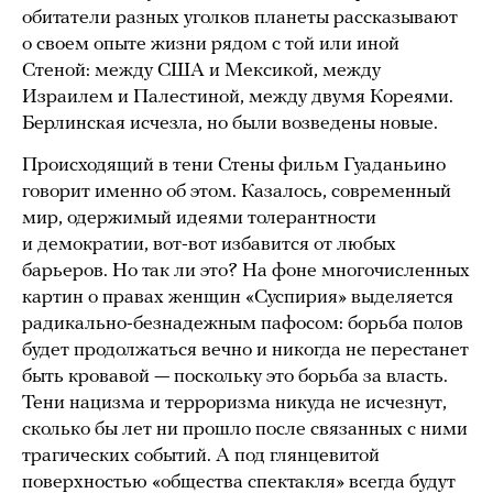
обитатели разных уголков планеты рассказывают
о своем опыте жизни рядом с той или иной
Стеной: между США и Мексикой, между
Израилем и Палестиной, между двумя Кореями.
Берлинская исчезла, но были возведены новые.
Происходящий в тени Стены фильм Гуаданьино
говорит именно об этом. Казалось, современный
мир, одержимый идеями толерантности
и демократии, вот-вот избавится от любых
барьеров. Но так ли это? На фоне многочисленных
картин о правах женщин «Суспирия» выделяется
радикально-безнадежным пафосом: борьба полов
будет продолжаться вечно и никогда не перестанет
быть кровавой — поскольку это борьба за власть.
Тени нацизма и терроризма никуда не исчезнут,
сколько бы лет ни прошло после связанных с ними
трагических событий. А под глянцевитой
поверхностью «общества спектакля» всегда будут