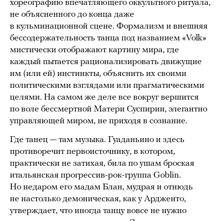
хореографию впечатляющего оккультного ритуала,
не объясненного до конца даже
в кульминационной сцене. Формализм и внешняя
бессодержательность танца под названием «Volk»
мистически отображают картину мира, где
каждый пытается рационализировать движущие
им (или ей) инстинкты, объяснить их своими
политическими взглядами или прагматическими
целями. На самом же деле все вокруг вершится
по воле бессмертной Матери Суспирии, элегантно
управляющей миром, не приходя в сознание.
Где танец — там музыка. Гуаданьино и здесь
противоречит первоисточнику, в котором,
практически не затихая, била по ушам броская
итальянская прогрессив-рок-группа Goblin.
Но недаром его мадам Блан, мудрая и отнюдь
не настолько демоническая, как у Ардженто,
утверждает, что иногда танцу вовсе не нужно