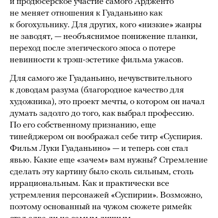
и продюсерское участие самого Ардженто
не меняет отношения к Гуаданьино как
к богохульнику. Для других, кого «низкие» жанры
не заводят, — необъяснимое понижение планки,
переход после элегического эпоса о потере
невинности к трэш-эстетике фильма ужасов.
Для самого же Гуаданьино, нечувствительного
к доводам разума (благородное качество для
художника), это проект мечты, о котором он начал
думать задолго до того, как выбрал профессию.
По его собственному признанию, еще
тинейджером он воображал себе титр «Суспирия.
Фильм Луки Гуаданьино» — и теперь сон стал
явью. Какие еще «зачем» вам нужны? Стремление
сделать эту картину было сколь сильным, столь
иррациональным. Как и практически все
устремления персонажей «Суспирии». Возможно,
поэтому основанный на чужом сюжете римейк