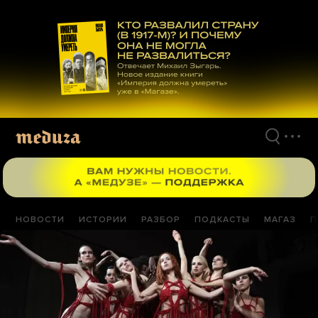
Перейти
к
материалам
НОВОСТИ
ИСТОРИИ
РАЗБОР
ПОДКАСТЫ
МАГАЗ
П