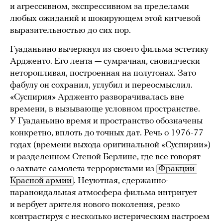
и агрессивном, экспрессивном за пределами
любых ожиданий и шокирующем этой китчевой
выразительностью до сих пор.
Гуаданьино вычеркнул из своего фильма эстетику
Ардженто. Его лента — сумрачная, сновидчески
неторопливая, построенная на полутонах. Зато
фабулу он сохранил, углубил и переосмыслил.
«Суспирия» Ардженто разворачивалась вне
времени, в вызывающе условном пространстве.
У Гуаданьино время и пространство обозначены
конкретно, вплоть до точных дат. Речь о 1976-77
годах (времени выхода оригинальной «Суспирии»)
и разделенном Стеной Берлине, где все говорят
о захвате самолета террористами из
Фракции 
Красной армии
. Неуютная, сдержанно-
параноидальная атмосфера фильма интригует
и вербует зрителя нового поколения, резко
контрастируя с несколько истерическим настроем