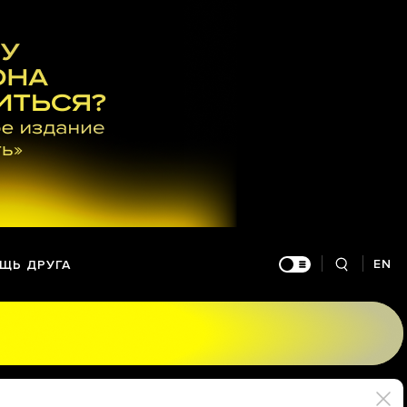
EN
ЩЬ ДРУГА