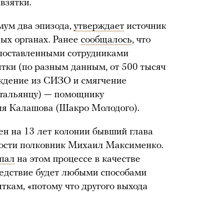
взятки.
мум два эпизода,
утверждает
источник
ых органах. Ранее
сообщалось
, что
опоставленными сотрудниками
ятки (по разным данным, от 500 тысяч
ождение из СИЗО и смягчение
тальянцу) — помощнику
ия Калашова (Шакро Молодого).
ен на 13 лет колонии бывший глава
ности полковник Михаил Максименко.
пал
на этом процессе в качестве
следствие будет любыми способами
яткам, «потому что другого выхода