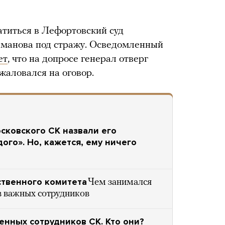
титься в Лефортовский суд
ыманова под стражу. Осведомленный
ет
, что на допросе генерал отверг
жаловался на оговор.
ковского СК назвали его
го». Но, кажется, ему ничего
ственного комитета
Чем занимался
ов важных сотрудников
нных сотрудников СК. Кто они?