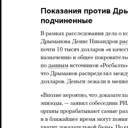
Показания против Др
подчиненные
В рамках расследования дела о 
Дрыманова Денис Никандров
ра
почти 10 тысяч долларов «в качес
назначению и общее покровительс
по
данным
источников «Росбалта»
что Дрыманов распределял между
долларов. Деньги лежали в мешке
«Вполне вероятно, что доказател
эпизоды, — заявил собеседник РИ
органы прорабатывают самые раз
и в ближайшее время могут появит
хватит доказательной базы». По е