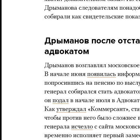
Дрыманова следователям понадоби
собирали как свидетельские пока
Дрыманов после отста
адвокатом
Дрыманов возглавлял московское 
В начале июня
появилась
информац
попросившись на пенсию по выслуг
генерал собирался стать адвокат
он
подал
в начале июля в Адвокат
Как
утверждал
«Коммерсант», ста
чтобы против него было сложнее в
генерала
исчезло
с сайта московс
временно исполняет первый заме