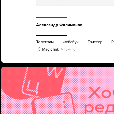
Александр Филимонов
Телеграм
Фейсбук
Твиттер
P
Magic link
Что-что?