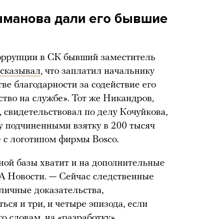
ыманова дали его бывшие
коррупции в СК бывший заместитель
ссказывал
, что заплатил начальнику
тве благодарности за содействие его
тво на службе». Тот же Никандров,
, свидетельствовал по делу Кочуйкова,
 подчиненными взятку в 200 тысяч
 с логотипом фирмы Bosco.
ьной базы хватит и на дополнительные
А Новости. — Сейчас следственные
личные доказательства,
ься и три, и четыре эпизода, если
го
словам
, на «разработку»