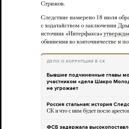
Стрижов.
Следствие намерено 18 июля обра
с ходатайством о заключении Др
источник «Интерфакса»
утвержда
обвинения во взяточничестве и по
ДЕЛО О КОРРУПЦИИ В СК
Бывшие подчиненные главы мос
участником «дела Шакро Молодо
не угрожает
Россия стальная: история След
СК и что с ним будет после арест
ФСБ задержала высокопоставле