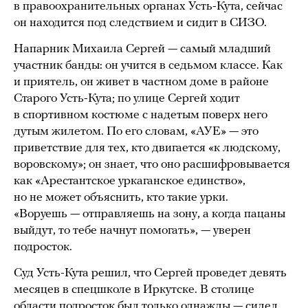
в правоохранительных органах Усть-Кута, сейчас
он находится под следствием и сидит в СИЗО.
Напарник Михаила Сергей — самый младший
участник банды: он учится в седьмом классе. Как
и приятель, он живет в частном доме в районе
Старого Усть-Кута; по улице Сергей ходит
в спортивном костюме с надетым поверх него
дутым жилетом. По его словам, «АУЕ» — это
приветствие для тех, кто двигается «к людскому,
воровскому»; он знает, что оно расшифровывается
как «Арестантское уркаганское единство»,
но не может объяснить, кто такие урки.
«Воруешь — отправляешь на зону, а когда пацаны
выйдут, то тебе начнут помогать», — уверен
подросток.
Суд Усть-Кута решил, что Сергей проведет девять
месяцев в спецшколе в Иркутске. В столице
области подросток был только однажды — сидел