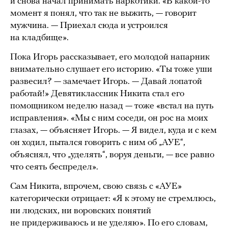
и снова начал принимать наркотики. «В какой-то
момент я понял, что так не выжить, — говорит
мужчина. — Приехал сюда и устроился
на кладбище».
Пока Игорь рассказывает, его молодой напарник
внимательно слушает его историю. «Ты тоже уши
развесил? — замечает Игорь. — Давай лопатой
работай!» Девятиклассник Никита стал его
помощником неделю назад — тоже «встал на путь
исправления». «Мы с ним соседи, он рос на моих
глазах, — объясняет Игорь. — Я видел, куда и с кем
он ходил, пытался говорить с ним об „АУЕ“,
объяснял, что „уделять“, воруя деньги, — все равно
что сеять беспредел».
Сам Никита, впрочем, свою связь с «АУЕ»
категорически отрицает: «Я к этому не стремлюсь,
ни людских, ни воровских понятий
не придерживаюсь и не уделяю». По его словам,