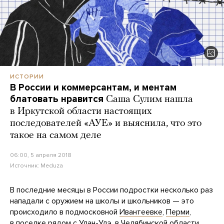
ИСТОРИИ
В России и коммерсантам, и ментам
блатовать нравится
Саша Сулим нашла
в Иркутской области настоящих
последователей «АУЕ» и выяснила, что это
такое на самом деле
06:00, 5 апреля 2018
Источник:
Meduza
В последние месяцы в России подростки несколько раз
нападали с оружием на школы и школьников — это
происходило в подмосковной
Ивантеевке
,
Перми
,
в
поселке
рядом с Улан-Удэ, в Челябинской области.