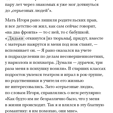
пару лет через знакомых я уже мог дотянуться
до „серьезных людей“».
Мать Игоря рано лишили родительских прав,
и все детство он жил, как сам сейчас говорит,
«на два фронта» — то с ней, то с бабушкой.
«
Дядьки
откинутся [из тюрьмы], придут, вместе
с матерью нажрутся и меня под нож ставят, —
вспоминает он. — Я рано оказался на учете
в подразделении по делам несовершеннолетних,
у нарколога и психиатра. Думали — дурачок, три
раза меня в психушку возили». В старших классах
подросток увлекся театром и играл в рок-группе,
но родственники и учителя его жизнью
не интересовались. Зато «серьезные люди»,
по словам Игоря, справлялись о нем регулярно:
«Как будто им не безразлично было, что у меня
в жизни происходит. Так я и влился в эту блатную
романтику: я им помогаю, они мне».