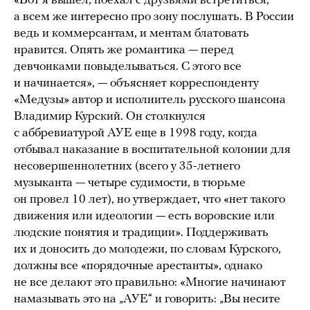
«Вот я вышел, поехал с друзьями встретиться,
а всем же интересно про зону послушать. В России
ведь и коммерсантам, и ментам блатовать
нравится. Опять же романтика — перед
девчонками повыделываться. С этого все
и начинается», — объясняет корреспонденту
«Медузы» автор и исполнитель русского шансона
Владимир Курский. Он столкнулся
с аббревиатурой АУЕ еще в 1998 году, когда
отбывал наказание в воспитательной колонии для
несовершеннолетних (всего у 35-летнего
музыканта — четыре судимости, в тюрьме
он провел 10 лет), но утверждает, что «нет такого
движения или идеологии — есть воровские или
людские понятия и традиции». Поддерживать
их и доносить до молодежи, по словам Курского,
должны все «порядочные арестанты», однако
не все делают это правильно: «Многие начинают
намазывать это на „АУЕ“ и говорить: „Вы несите