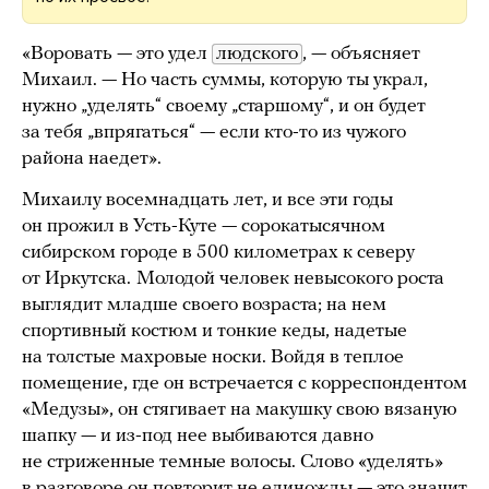
«Воровать — это удел
людского
, — объясняет
Михаил. — Но часть суммы, которую ты украл,
нужно „уделять“ своему „старшому“, и он будет
за тебя „впрягаться“ — если кто-то из чужого
района наедет».
Михаилу восемнадцать лет, и все эти годы
он прожил в Усть-Куте — сорокатысячном
сибирском городе в 500 километрах к северу
от Иркутска.
Молодой человек невысокого роста
выглядит младше своего возраста; на нем
спортивный костюм и тонкие кеды, надетые
на толстые махровые носки. Войдя в теплое
помещение, где он встречается с корреспондентом
«Медузы», он стягивает на макушку свою вязаную
шапку — и из-под нее выбиваются давно
не стриженные темные волосы. Слово «уделять»
в разговоре он повторит не единожды — это значит