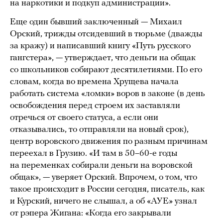
на наркотики и подкуп администрации».
Еще один бывший заключенный — Михаил
Орский, трижды отсидевший в тюрьме (дважды
за кражу) и написавший книгу «Путь русского
гангстера», — утверждает, что деньги на общак
со школьников собирают десятилетиями. По его
словам, когда во времена Хрущева начала
работать система «ломки» воров в законе (в день
освобождения перед строем их заставляли
отречься от своего статуса, а если они
отказывались, то отправляли на новый срок),
центр воровского движения по разным причинам
переехал в Грузию. «И там в 50–60-е годы
на переменках собирали деньги на воровской
общак», — уверяет Орский. Впрочем, о том, что
такое происходит в России сегодня, писатель, как
и Курский, ничего не слышал, а об «АУЕ» узнал
от рэпера Жигана: «Когда его закрывали