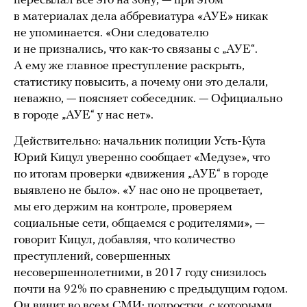
пересылал все это на зону, — при этом
в материалах дела аббревиатура «АУЕ» никак
не упоминается. «Они следователю
и не признались, что как-то связаны с „АУЕ“.
А ему же главное преступление раскрыть,
статистику повысить, а почему они это делали,
неважно, — поясняет собеседник. — Официально
в городе „АУЕ“ у нас нет».
Действительно: начальник полиции Усть-Кута
Юрий Кицул уверенно сообщает «Медузе», что
по итогам проверки «движения „АУЕ“ в городе
выявлено не было». «У нас оно не процветает,
мы его держим на контроле, проверяем
социальные сети, общаемся с родителями», —
говорит Кицул, добавляя, что количество
преступлений, совершенных
несовершеннолетними, в 2017 году снизилось
почти на 92% по сравнению с предыдущим годом.
Он винит во всем СМИ: подростки, с которыми