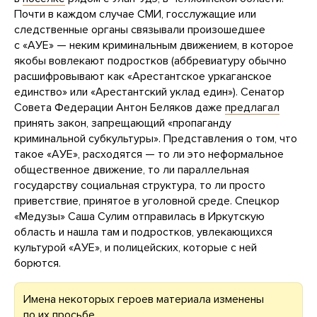
Почти в каждом случае СМИ, госслужащие или
следственные органы связывали произошедшее
с «АУЕ» — неким криминальным движением, в которое
якобы вовлекают подростков (аббревиатуру обычно
расшифровывают как «Арестантское уркаганское
единство» или «Арестантский уклад един»). Сенатор
Совета Федерации Антон Беляков даже
предлагал
принять закон, запрещающий «пропаганду
криминальной субкультуры». Представления о том, что
такое «АУЕ», расходятся — то ли это неформальное
общественное движение, то ли параллельная
государству социальная структура, то ли просто
приветствие, принятое в уголовной среде. Спецкор
«Медузы» Саша Сулим отправилась в Иркутскую
область и нашла там и подростков, увлекающихся
культурой «АУЕ», и полицейских, которые с ней
борются.
Имена некоторых героев материала изменены
по их просьбе.