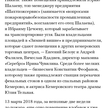
Никита. Также помещения принадлежали Юрию
Шалаеву, топ-менеджеру предприятия
«Шахтпожсервис» (занимается «вопросами
пожаровзрывобезопасности промышленных
предприятий», возглавляет его отец Шалаева),
и Ибраиму Цечоеву, который зарабатывает
на транспортировке угля. Были владельцами
площадей в «Зимней вишне» и предприниматели,
которые сдают помещения в других кемеровских
торговых центрах, — Евгений Белоус и Андрей
Фалилев, Вячеслав Ядадиев, директор магазина
«Серебро» Ирина Чувилина. Среди более мелких
владельцев — бизнесмен Константин Феофанов,
которому также принадлежит станция перекачки
фекальных стоков в одном из спальных районов
Кемерово, и актриса Кемеровского театра драмы
Юлия Тельная.
13 марта 2018 года, за неполные две недели
до пожара, еще одно помещение вдобавок к уже