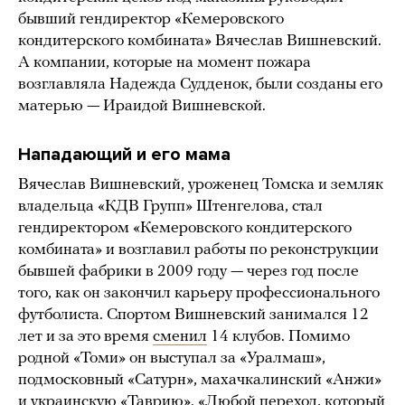
бывший гендиректор «Кемеровского
кондитерского комбината» Вячеслав Вишневский.
А компании, которые на момент пожара
возглавляла Надежда Судденок, были созданы его
матерью — Ираидой Вишневской.
Нападающий и его мама
Вячеслав Вишневский, уроженец Томска и земляк
владельца «КДВ Групп» Штенгелова, стал
гендиректором «Кемеровского кондитерского
комбината» и возглавил работы по реконструкции
бывшей фабрики в 2009 году — через год после
того, как он закончил карьеру профессионального
футболиста. Спортом Вишневский занимался 12
лет и за это время
сменил
14 клубов. Помимо
родной «Томи» он выступал за «Уралмаш»,
подмосковный «Сатурн», махачкалинский «Анжи»
и украинскую «Таврию». «Любой переход, который