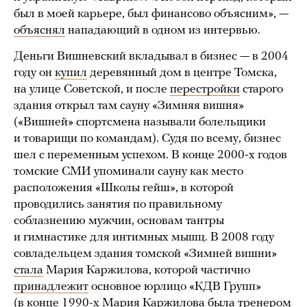
был в моей карьере, был финансово объясним», —
объяснял
нападающий в одном из интервью.
Деньги Вишневский вкладывал в бизнес — в 2004
году он
купил
деревянный дом в центре Томска,
на улице Советской, и после
перестройки
старого
здания открыл там сауну «Зимняя вишня»
(«Вишней» спортсмена называли болельщики
и товарищи по командам). Судя по всему, бизнес
шел с переменным успехом. В конце 2000-х годов
томские СМИ упоминали сауну как место
расположения «Школы гейш», в которой
проводились занятия по правильному
соблазнению мужчин, основам тантры
и гимнастике для интимных мышц. В 2008 году
совладельцем здания томской «Зимней вишни»
стала
Мария Каржилова, которой частично
принадлежит
основное юрлицо «КДВ Групп»
(в конце 1990-х Мария Каржилова была тренером