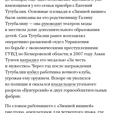
имеющимся у его семьи приобрел Евгений
Тутубалин. Основные площади в «Зимней вишне»
были записаны на его родственницу Галину
Тутубалину — она
руководит
театром моды
в местном доме дополнительного образования
детей. Сам Тутубалин ранее возглавлял
оперативно-разыскной отдел Управления
по борьбе с экономическими преступлениями
ГУВД по Кемеровской области; в 2007 году Аман
Тулеев
наградил
его медалью «За честь
и мужество». Через год после награждения
Тутубалин
избил
работника ночного клуба,
угрожая ему оружием. Вскоре он уволился
из полиции и оказался
владельцем
угольного
разреза «Бунгурский» и двух горнообогатительных
фабрик.
По словам работавшего с «Зимней вишней»
риелтора, арендаторов для четвертого этажа, где