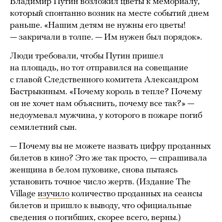
Владимир Путин возложил цветы к мемориалу,
который спонтанно возник на месте событий днем
раньше. «Нашим детям не нужны его цветы!
— закричали в толпе. — Им нужен был порядок».
Люди требовали, чтобы Путин пришел
на площадь, но тот отправился на совещание
с главой Следственного комитета Александром
Бастрыкиным. «Почему король в тепле? Почему
он не хочет нам объяснить, почему все так?» —
недоумевал мужчина, у которого в пожаре погиб
семилетний сын.
— Почему вы не можете назвать цифру проданных
билетов в кино? Это же так просто, — спрашивала
женщина в белом пуховике, снова пытаясь
установить точное число жертв. (Издание The
Village
изучило
количество проданных на сеансы
билетов и пришло к выводу, что официальные
сведения о погибших, скорее всего, верны.)