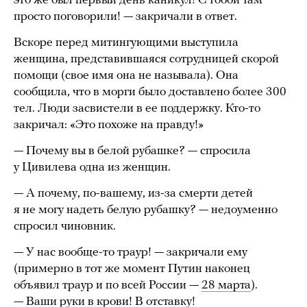
это же был первый день каникул! С тобой там
просто поговорили! — закричали в ответ.
Вскоре перед митингующими выступила
женщина, представившаяся сотрудницей скорой
помощи (свое имя она не называла). Она
сообщила, что в морги было доставлено более 300
тел. Люди засвистели в ее поддержку. Кто-то
закричал: «Это похоже на правду!»
— Почему вы в белой рубашке? — спросила
у Цивилева одна из женщин.
— А почему, по-вашему, из-за смерти детей
я не могу надеть белую рубашку? — недоуменно
спросил чиновник.
— У нас вообще-то траур! — закричали ему
(примерно в тот же момент Путин наконец
объявил траур и по всей России —
28 марта
).
— Ваши руки в крови! В отставку!