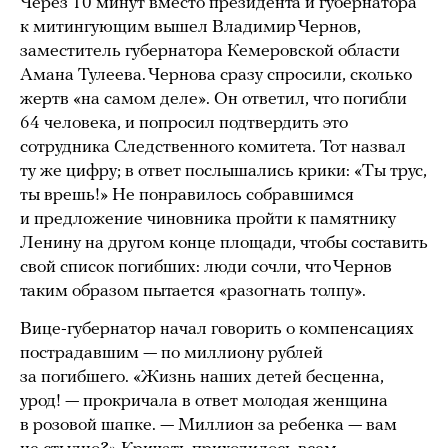
Через 10 минут вместо президента и губернатора
к митингующим вышел Владимир Чернов,
заместитель губернатора Кемеровской области
Амана Тулеева. Чернова сразу спросили, сколько
жертв «на самом деле». Он ответил, что погибли
64 человека, и попросил подтвердить это
сотрудника Следственного комитета. Тот назвал
ту же цифру; в ответ послышались крики: «Ты трус,
ты врешь!» Не понравилось собравшимся
и предложение чиновника пройти к памятнику
Ленину на другом конце площади, чтобы составить
свой список погибших: люди сочли, что Чернов
таким образом пытается «разогнать толпу».
Вице-губернатор начал говорить о компенсациях
пострадавшим — по миллиону рублей
за погибшего. «Жизнь наших детей бесценна,
урод! — прокричала в ответ молодая женщина
в розовой шапке. — Миллион за ребенка — вам