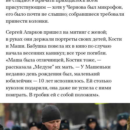
не стыдно?» Кричать приходилось всем
присутствующим — хотя у Чернова был микрофон,
его было почти не слышно; собравшиеся требовали
принести колонки.
Сергей Агарков пришел на митинг с женой;
в руках они держали портреты своих детей, Кости
и Маши. Бабушка повела их в кино по случаю
начала весенних каникул; все трое погибли.
«Маша была отличницей, Костик тоже, —
рассказала „Медузе“ их мать. — У Машеньки
недавно день рождения был, маленький
юбилейчик — 10 лет исполнилось. Ей столько
куколок подарили, она даже не успела с ними
поиграть. В гробик ей с собой положим».