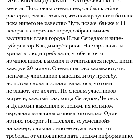
МЧС Евгений Дедюхин — это произошло в 10
вечера. По словам очевидцев, он был крайне
растерян, сказал только, что пожар тушат и больше
пока ничего не известно. Чуть позже, ближе к 11
вечера, в спортзале перед собравшимися
выступили глава города Илья Середюк и вице-
губернатор Владимир Чернов. На мэра начали
кричать; люди требовали, чтобы кто-то
из чиновников выходил и отчитывался перед ними
каждые 20 минут. Очевидцы рассказывают, что
поначалу чиновники выполняли эту просьбу,
но потом снова пропали; казалось, что они
не знают, что делать. По словам участников
встречи, каждый раз, когда Середюк, Чернов
и Дедюхин выходили к людям, их кольцом
окружали мужчины «гоповатого вида». Один
из них, говорит Лиллевяли, «с усмешкой»
на камеру снимал лицо ее мужа, когда тот
требовал от чиновников дать людям информацию.