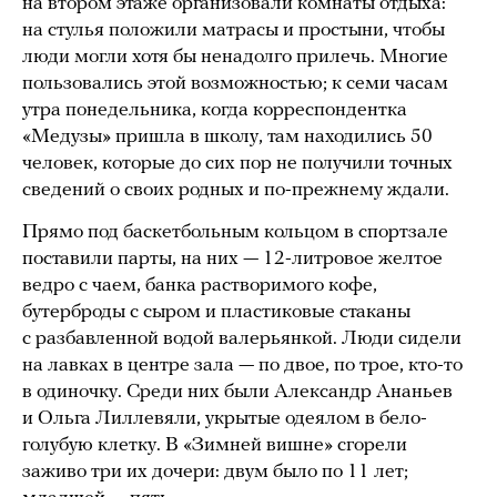
на втором этаже организовали комнаты отдыха:
на стулья положили матрасы и простыни, чтобы
люди могли хотя бы ненадолго прилечь. Многие
пользовались этой возможностью; к семи часам
утра понедельника, когда корреспондентка
«Медузы» пришла в школу, там находились 50
человек, которые до сих пор не получили точных
сведений о своих родных и по-прежнему ждали.
Прямо под баскетбольным кольцом в спортзале
поставили парты, на них — 12-литровое желтое
ведро с чаем, банка растворимого кофе,
бутерброды с сыром и пластиковые стаканы
с разбавленной водой валерьянкой. Люди сидели
на лавках в центре зала — по двое, по трое, кто-то
в одиночку. Среди них были Александр Ананьев
и Ольга Лиллевяли, укрытые одеялом в бело-
голубую клетку. В «Зимней вишне» сгорели
заживо три их дочери: двум было по 11 лет;