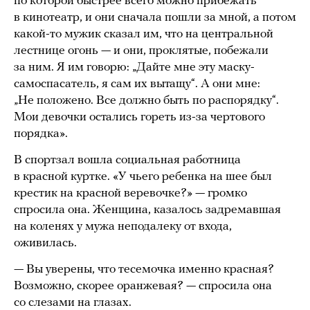
по которой быстрее всего можно прибежать
в кинотеатр, и они сначала пошли за мной, а потом
какой-то мужик сказал им, что на центральной
лестнице огонь — и они, проклятые, побежали
за ним. Я им говорю: „Дайте мне эту маску-
самоспасатель, я сам их вытащу“. А они мне:
„Не положено. Все должно быть по распорядку“.
Мои девочки остались гореть из-за чертового
порядка».
В спортзал вошла социальная работница
в красной куртке. «У чьего ребенка на шее был
крестик на красной веревочке?» — громко
спросила она. Женщина, казалось задремавшая
на коленях у мужа неподалеку от входа,
оживилась.
— Вы уверены, что тесемочка именно красная?
Возможно, скорее оранжевая? — спросила она
со слезами на глазах.