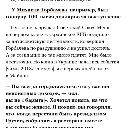
— У
Михаила Горбачева
, например, был
гонорар 100 тысяч долларов за выступление.
— Ну я ж не разрушал Советский Союз. Меня
на первом курсе ж украинское КГБ посадило
за антисоветскую деятельность, но вершин
Горбачева по разрушению я не успел достичь.
А за созидание не так много платят. Мне было
достаточно. Но когда в Украине начались события
[зимы 2013/14 годов], я с первых дней влился
в Майдан.
— Вы всегда гордились тем, что у вас нет
непонятных доходов, — мол,
вы не «
барыга
». Хочется понять, на что
вы сейчас живете. Я помню, вы говорили,
что, когда перестали быть президентом
Грузии, собрались в ресторане вместе
с другими бывшими чиновниками —