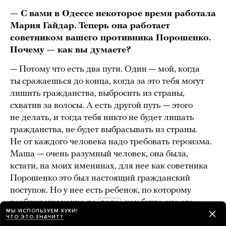
— С вами в Одессе некоторое время работала
Мария Гайдар. Теперь она работает
советником вашего противника Порошенко.
Почему — как вы думаете?
— Потому что есть два пути. Один — мой, когда
ты сражаешься до конца, когда за это тебя могут
лишить гражданства, выбросить из страны,
схватив за волосы. А есть другой путь — этого
не делать, и тогда тебя никто не будет лишать
гражданства, не будет выбрасывать из страны.
Не от каждого человека надо требовать героизма.
Маша — очень разумный человек, она была,
кстати, на моих именинах, для нее как советника
Порошенко это был настоящий гражданский
поступок. Но у нее есть ребенок, по которому
возбуждены какие-то
дела
, как будто она его,
МЫ ИСПОЛЬЗУЕМ КУКИ!
этого ребенка, там похитила, в России. У этого
ЧТО ЭТО ЗНАЧИТ?