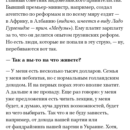
главный советник индонезийского правительства.
Бывший премьер-министр, например, создал
агентство по реформам и по всему миру ездит —
в Африку, в Албанию (
видимо, имеется в виду Ладо
Гургенидзе — прим. «Медузы»
). Ему платят зарплату
за то, что он делится опытом грузинских реформ.
Но есть люди, которые не попали в эту струю, — ну,
перебиваются вот так.
— Так а вы-то на что живете?
— У меня есть несколько тысяч долларов. Семья
у меня небогатая, но с нормальным голландским
доходом
.
И на первых порах этого вполне хватит.
А дальше я не пропаду. Еще раз говорю: у меня
уже предложения есть читать лекции, у меня
будет, я думаю, куча других возможностей, будет
из чего выбирать. Так что я не буду зависеть,
например, от дохода нашей партии или
от фандрайзинга нашей партии в Украине. Хотя,