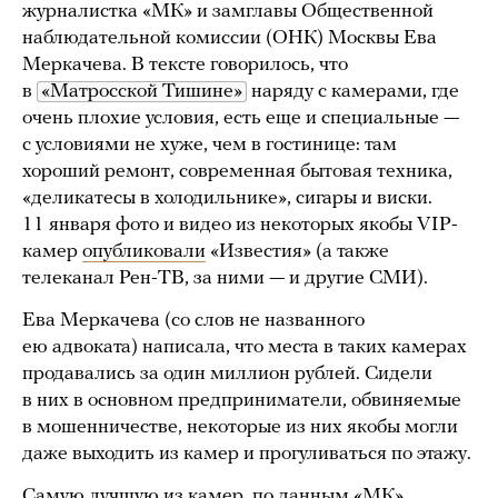
журналистка «МК» и замглавы Общественной
наблюдательной комиссии (ОНК) Москвы Ева
Меркачева. В тексте говорилось, что
в
«Матросской Тишине»
наряду с камерами, где
очень плохие условия, есть еще и специальные —
с условиями не хуже, чем в гостинице: там
хороший ремонт, современная бытовая техника,
«деликатесы в холодильнике», сигары и виски.
11 января фото и видео из некоторых якобы VIP-
камер
опубликовали
«Известия» (а также
телеканал Рен-ТВ, за ними — и другие СМИ).
Ева Меркачева (со слов не названного
ею адвоката) написала, что места в таких камерах
продавались за один миллион рублей. Сидели
в них в основном предприниматели, обвиняемые
в мошенничестве, некоторые из них якобы могли
даже выходить из камер и прогуливаться по этажу.
Самую лучшую из камер, по данным «МК»,