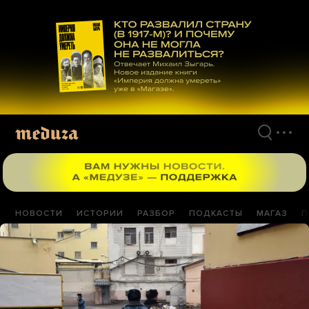
Перейти
к
материалам
НОВОСТИ
ИСТОРИИ
РАЗБОР
ПОДКАСТЫ
МАГАЗ
П