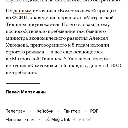
службе ведомства не смогли ответить оперативно.
По
данным
источника «Комсомольской правды»
во ФСИН, «наведение порядка» в «Матросской
Тишине» продолжается. По его словам, этому
поспособствовало пребывание там бывшего
министра экономического развития Алексея
Улюкаева,
приговоренного
к 8 годам колонии
строгого режима — и все еще остающегося
в «Матросской Тишине». У Улюкаева, говорит
источник «Комсомольской правды», денег в СИЗО
не требовали.
Павел Мерзликин
Телеграм
Фейсбук
Твиттер
PDF
Magic link
Что-что?
Напишите нам