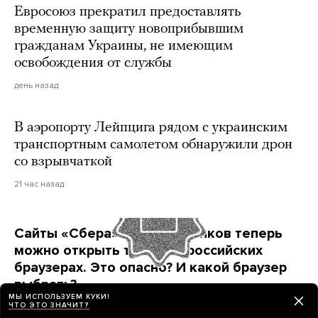
Евросоюз прекратил предоставлять
временную защиту новоприбывшим
гражданам Украины, не имеющим
освобождения от службы
день назад
В аэропорту Лейпцига рядом с украинским
транспортным самолетом обнаружили дрон
со взрывчаткой
21 час назад
Сайты «Сбера» и других банков теперь
можно открыть только в российских
браузерах. Это опасно? И какой браузер
выбрать?
МЫ ИСПОЛЬЗУЕМ КУКИ!
Короткая инструкция для тех, кто опасается
ЧТО ЭТО ЗНАЧИТ?
переходить на продукты «Яндекса» и VK