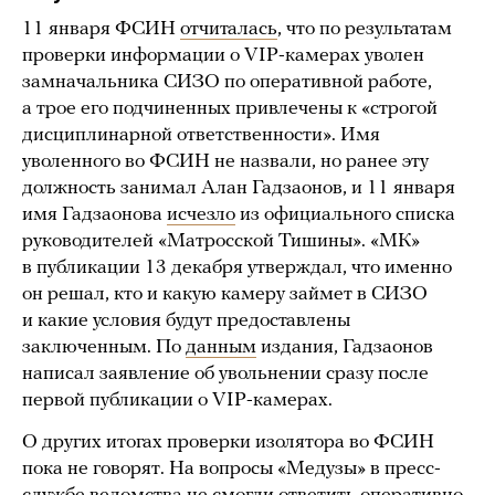
11 января ФСИН
отчиталась
, что по результатам
проверки информации о VIP-камерах уволен
замначальника СИЗО по оперативной работе,
а трое его подчиненных привлечены к «строгой
дисциплинарной ответственности». Имя
уволенного во ФСИН не назвали, но ранее эту
должность занимал Алан Гадзаонов, и 11 января
имя Гадзаонова
исчезло
из официального списка
руководителей «Матросской Тишины». «МК»
в публикации 13 декабря утверждал, что именно
он решал, кто и какую камеру займет в СИЗО
и какие условия будут предоставлены
заключенным. По
данным
издания, Гадзаонов
написал заявление об увольнении сразу после
первой публикации о VIP-камерах.
О других итогах проверки изолятора во ФСИН
пока не говорят. На вопросы «Медузы» в пресс-