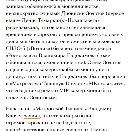
занимал обвиняемый в мошенничестве,
неоднократно судимый Дионисий Золотов
(первое
имя — Денис Тумаркин). «Новая газета»
рассказывала
, что он много лет занимался
«решением вопросов» с прекращением уголовных
дел и мог быть причастен к смерти в московском
СИЗО-5 («Водник») бывшего топ-менеджера
«Роскосмоса» Владимира Евдокимова (тоже
обвинявшегося в мошенничестве). С ним Золотов
сидел в одной камере, якобы вымогал у него
деньги, а после гибели Евдокимова был переведен
в «Матросскую Тишину». В тексте «МК» говорится,
что создание и ремонт VIP-камер могли быть
оплачены Золотовым.
Начальник «Матросской Тишины» Владимир
Клочек
заявил
, что эти камеры были
отремонтированы не на бюджетные,
а на «благотворительные средства». Имена