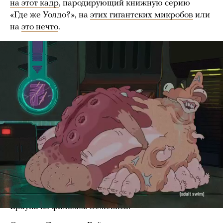
на этот кадр
, пародирующий книжную серию
«Где же Уолдо?», на
этих гигантских микробов
или
на
это нечто
.
Adult Swim
Там есть Рик!
Практически всесильный герой, который
в одиночку разделался с галактическим
правительством и остался непобедимым даже
после превращения в огурец, гедонист, эгоист
и нигилист космического масштаба, плохой
партнер, никудышный отец, сомнительный дед
и просто кошмарный тесть, алкоголик-социопат,
который тяготится собственным обществом, — Рик
Санчез получился куда многограннее своего
прототипа, доброго и чуть эксцентричного Дока
Брауна из фильмов Земекиса.