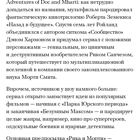
Adventures of Doc and Mharti: как нетрудно
догадаться из названия, мультфильм пародировал
фантастическую кинотрилогию Роберта Земекиса
«Назад в будущее». Спустя семь лет Ройланд
объединился с автором ситкома «Сообщество»
Дэном Хармоном и придумал сериал с похожими
персонажами — гениальным, но циничным
и деструктивным изобретателем Риком Санчезом,
который путешествует по мультипликационной
вселенной в компании своего закомплексованного
внука Морти Смита.
Впрочем, источников у шоу намного больше:
сериал открыто заимствует идеи из популярных
фильмов — начиная с «Парка Юрского периода»
и заканчивая «Безумным Максом» — и пародирует
целые жанры, например, кино про супергероев,
олдскульные боевики и нуарные детективы.
Основная предпосылка «Рика и Морти» —