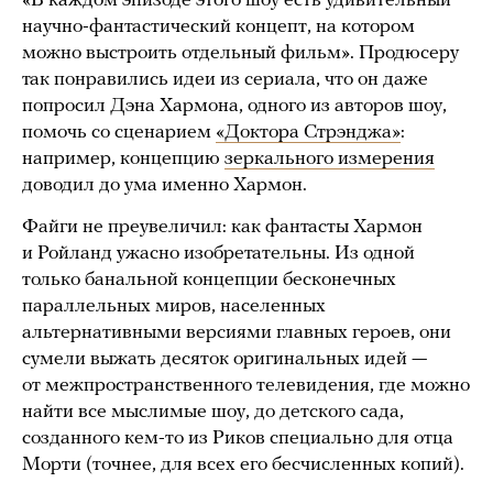
«В каждом эпизоде этого шоу есть удивительный
научно-фантастический концепт, на котором
можно выстроить отдельный фильм». Продюсеру
так понравились идеи из сериала, что он даже
попросил Дэна Хармона, одного из авторов шоу,
помочь со сценарием
«Доктора Стрэнджа»
:
например, концепцию
зеркального измерения
доводил до ума именно Хармон.
Файги не преувеличил: как фантасты Хармон
и Ройланд ужасно изобретательны. Из одной
только банальной концепции бесконечных
параллельных миров, населенных
альтернативными версиями главных героев, они
сумели выжать десяток оригинальных идей —
от межпространственного телевидения, где можно
найти все мыслимые шоу, до детского сада,
созданного кем-то из Риков специально для отца
Морти (точнее, для всех его бесчисленных копий).