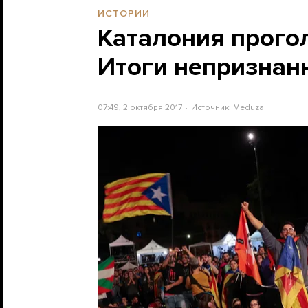
ИСТОРИИ
Каталония прого
Итоги непризнан
07:49, 2 октября 2017
Источник:
Meduza