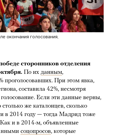
ле окончания голосования,
победе сторонников отделения
октября.
По их
данным
,
% проголосовавших. При этом явка,
гиона, составила 42%, несмотря
голосование. Если эти данные верны,
о столько же каталонцев, сколько
ти в 2014 году — тогда Мадрид тоже
 Как и в 2014-м, объявленные
данными
соцопросов
, которые