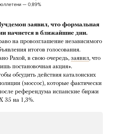
бюллетени — 0,89%
Пучдемон заявил, что формальная
ии начнется в ближайшие дни.
раво на провозглашение независимого
бъявления итогов голосования.
о Рахой, в свою очередь,
заявил
, что
лишь постановочная акция».
тобы обсудить действия каталонских
полиции (моссос), которые фактически
 после референдума испанские биржи
 35 на 1,3%.