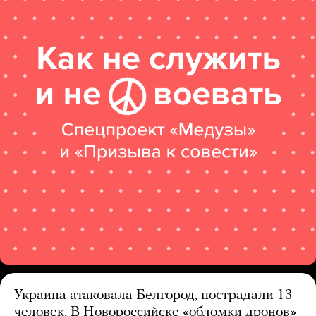
Украина атаковала Белгород, пострадали 13
человек. В Новороссийске «обломки дронов»