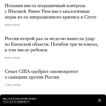
Испания ввела пограничный контроль
с Италией. Ранее Рим ввел аналогичные
меры из-за миграционного кризиса в Сеуте
день назад
Россия второй раз за неделю нанесла удар
по Киевской области. Погибли три человека,
в том числе ребенок
день назад
Сенат США одобрил законопроект
о санкциях против России
2 дня назад
The Atlantic: Маск не разрешает Украине
МЫ ИСПОЛЬЗУЕМ КУКИ!
ЧТО ЭТО ЗНАЧИТ?
использовать Starlink для ударов по России.