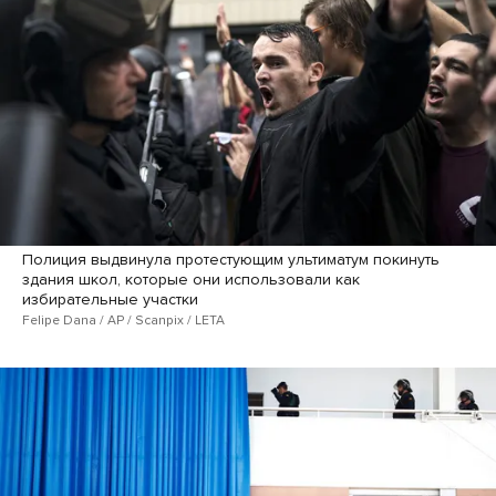
Полиция выдвинула протестующим ультиматум покинуть
здания школ, которые они использовали как
избирательные участки
Felipe Dana / AP / Scanpix / LETA