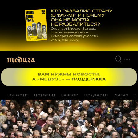
Перейти
к
материалам
НОВОСТИ
ИСТОРИИ
РАЗБОР
ПОДКАСТЫ
МАГАЗ
П