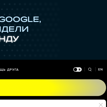
EN
ЩЬ ДРУГА