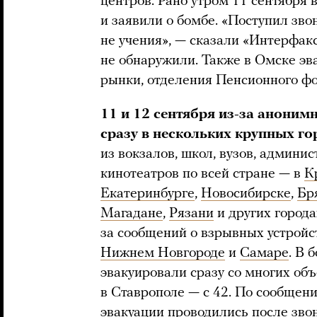
центров. Рано утром 11 сентября
и заявили о бомбе. «Поступил зво
не учения», — сказали «Интерфакс
не обнаружили. Также в Омске эв
рынки, отделения Пенсионного фо
11 и 12 сентября из-за анони
сразу в нескольких крупных го
из вокзалов, школ, вузов, админис
кинотеатров по всей стране — в
К
Екатеринбурге
,
Новосибирске
,
Бр
Магадане
,
Рязани
и других города
за сообщений о взрывных устройс
Нижнем Новгороде
и
Самаре
. В 
эвакуировали сразу со многих объ
в Ставрополе — с 42. По сообщен
эвакуации проводились после зво