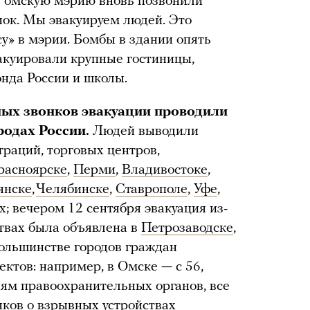
 в омскую мэрию вновь позвонили
нок. Мы эвакуируем людей. Это
у» в мэрии. Бомбы в здании опять
акуировали крупные гостиницы,
нда России и школы.
мных звонков эвакуации проводили
родах России.
Людей выводили
траций, торговых центров,
расноярске
,
Перми
,
Владивостоке
,
янске
,
Челябинске
,
Ставрополе
,
Уфе
,
х; вечером 12 сентября эвакуация из-
твах была объявлена в
Петрозаводске
,
большинстве городов граждан
ектов: например, в Омске — с 56,
иям правоохранительных органов, все
нков о взрывных устройствах