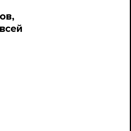
ов,
 всей