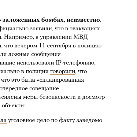
о заложенных бомбах, неизвестно.
фициально заявили, что в эвакуациях
ы. Например, в управлении МВД
и
, что вечером 11 сентября в полицию
пали ложные сообщения
ившие использовали IP-телефонию,
циально в полиции
говорили
, что
 что это была «спланированная
еочередное совещание
усилены меры безопасности и досмотр
 объекты.
ила
уголовное дело по факту заведомо