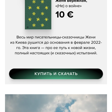
Женя Бережная, «(Не) о войне»