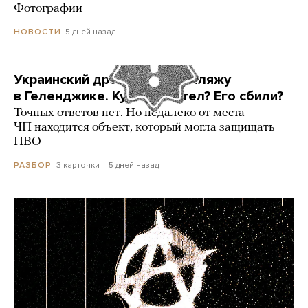
Фотографии
5 дней назад
НОВОСТИ
Украинский дрон попал по пляжу
в Геленджике. Куда он летел? Его сбили?
Точных ответов нет. Но недалеко от места
ЧП находится объект, который могла защищать
ПВО
3 карточки
5 дней назад
РАЗБОР