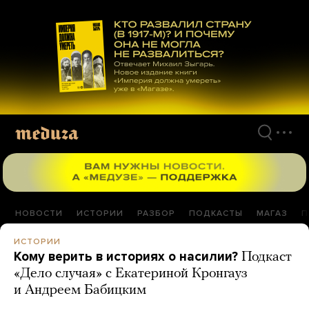
Перейти
к
материалам
НОВОСТИ
ИСТОРИИ
РАЗБОР
ПОДКАСТЫ
МАГАЗ
П
ИСТОРИИ
Кому верить в историях о насилии?
Подкаст
«Дело случая» с Екатериной Кронгауз
и Андреем Бабицким