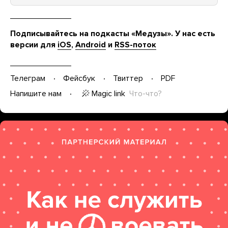
Подписывайтесь на подкасты «Медузы». У нас есть
версии для
iOS
,
Android
и
RSS-поток
Телеграм
Фейсбук
Твиттер
PDF
Magic link
Что-что?
Напишите нам