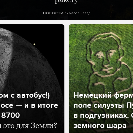
ракету
17 часов назад
НОВОСТИ
м с автобус!)
Немецкий ферм
осе — и в итоге
поле силуэты П
 8700
в подгузниках.
земного шара
и это для Земли?