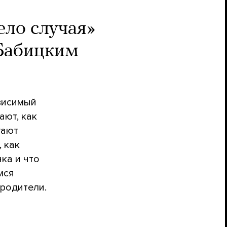
ело случая»
 Бабицким
висимый
ают, как
гают
 как
ка и что
мся
 родители.