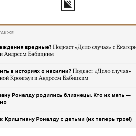
ТАКЖЕ
беждения вредные?
Подкаст «Дело случая» с Екатер
 и Андреем Бабицким
ить в историях о насилии?
Подкаст «Дело случая»
иной Кронгауз и Андреем Бабицким
ану Роналду родились близнецы. Кто их мать —
тно
: Криштиану Роналду с детьми (их теперь трое!)