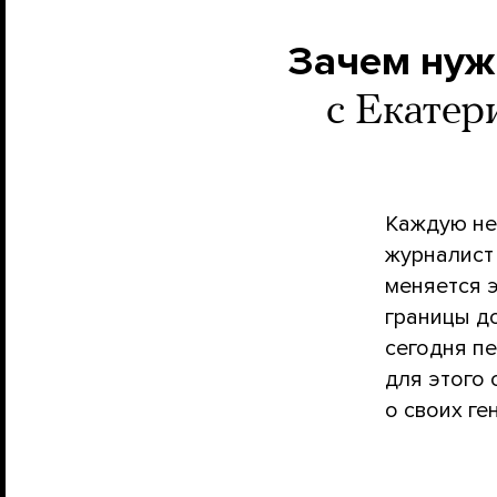
Зачем нуж
с Екатер
Каждую не
журналист
меняется э
границы д
сегодня п
для этого
о своих г