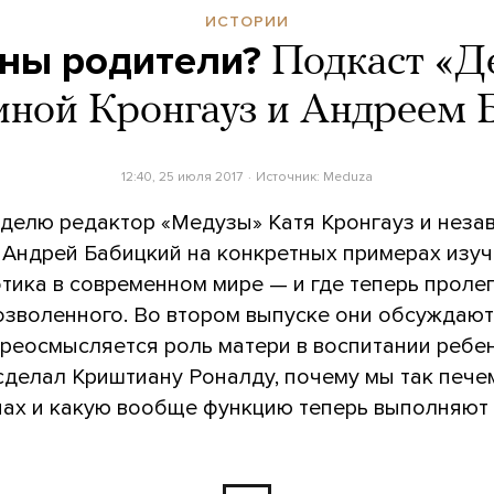
ИСТОРИИ
ны родители?
Подкаст «Д
иной Кронгауз и Андреем
12:40, 25 июля 2017
Источник:
Meduza
делю редактор «Медузы» Катя Кронгауз и неза
 Андрей Бабицкий на конкретных примерах изуч
тика в современном мире — и где теперь проле
озволенного. Во втором выпуске они обсуждают,
ереосмысляется роль матери в воспитании ребен
 сделал Криштиану Роналду, почему мы так пече
енах и какую вообще функцию теперь выполняют