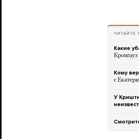
ЧИТАЙТЕ 
Какие у
Кронгауз
Кому вер
с Екатер
У Кришти
неизвес
Смотрите