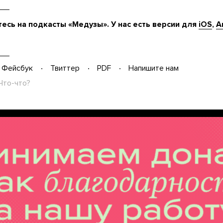
есь на подкасты «Медузы». У нас есть версии для
iOS
,
A
Фейсбук
Твиттер
PDF
Напишите нам
Что-что?