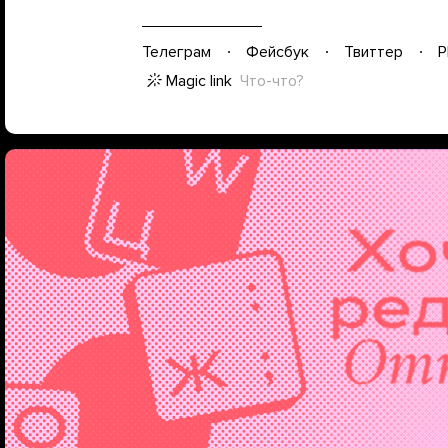
Телеграм
Фейсбук
Твиттер
P
Magic link
Что-что?