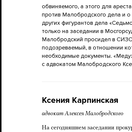
обвиняемого, а этого для арест
против Малобродского дела и о
других фигурантов дела «Седьм
только на заседании в Мосгорсу
Малобродский просидел в СИЗО 
подозреваемый, в отношении к
необходимые документы. «Медуз
с адвокатом Малобродского Ксе
Ксения Карпинская
адвокат Алексея Малобродского
На сегодняшнем заседании прокур