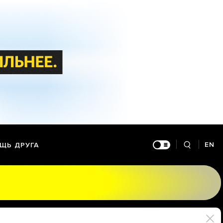
EN
ЩЬ ДРУГА