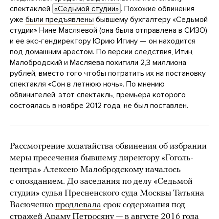
спектаклей
«Седьмой студии»
. Похожие обвинения
уже
были предъявлены
бывшему бухгалтеру «Седьмой
студии» Нине Масляевой (она была отправлена в СИЗО)
и ее экс-гендиректору Юрию Итину — он находится
под домашним арестом. По версии следствия, Итин,
Малобродский и Масляева похитили 2,3 миллиона
рублей, вместо того чтобы потратить их на постановку
спектакля «Сон в летнюю ночь». По мнению
обвинителей, этот спектакль, премьера которого
состоялась в ноябре 2012 года, не был поставлен.
Рассмотрение ходатайства обвинения об избрании
меры пресечения бывшему директору «Гоголь-
центра» Алексею Малобродскому началось
с опозданием. До заседания по делу «Седьмой
студии» судья Пресненского суда Москвы Татьяна
Васюченко
продлевала
срок содержания под
стражей Араму Петросяну — в августе 2016 года