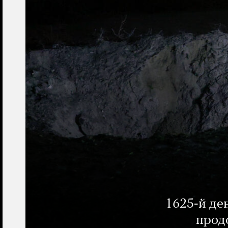
1625-й де
прод