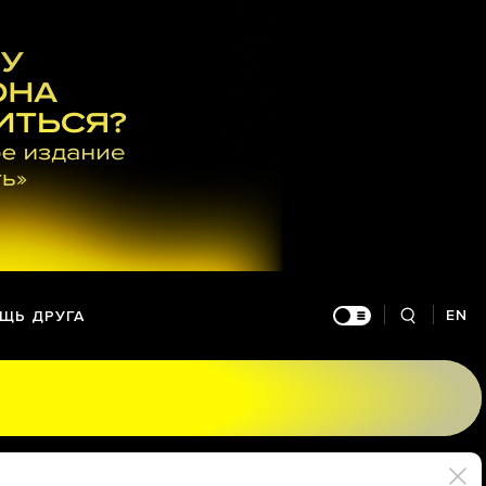
EN
ЩЬ ДРУГА