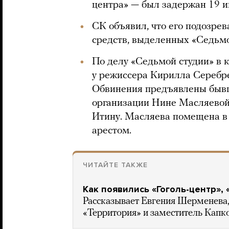
центра» — был задержан 19 и
СК объявил, что его подозре
средств, выделенных «Седьмо
По делу «Седьмой студии» в 
у режиссера Кирилла Серебре
Обвинения предъявлены бывш
организации Нине Масляево
Итину. Масляева помещена в
арестом.
ЧИТАЙТЕ ТАКЖЕ
Как появились «Гоголь-центр»,
Рассказывает Евгения Шерменева
«Территория» и заместитель Капк