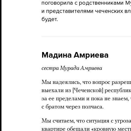
поговорила с родственниками М
и представителями чеченских вла
будет.
Мадина Амриева
сестра Мурада Амриева
Мы надеялись, что вопрос разреш
выехали из [Чеченской] республи
за ее пределами и пока не знаем, 
с братом через полчаса.
Мы считаем, что ситуация с угро
квартире обещали «кровную месть