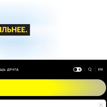
EN
ЩЬ ДРУГА