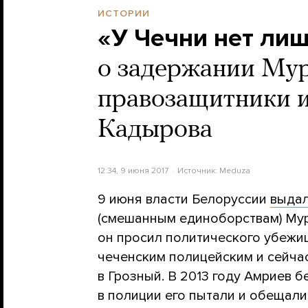
ИСТОРИИ
«У Чечни нет ли
о задержании Мур
правозащитники и
Кадырова
12:34, 9 июня 2017
Источник:
Meduza
9 июня власти Белоруссии
выда
(cмешанным единоборствам) Мур
он просил политического убежищ
чеченским полицейским и сейча
в Грозный. В 2013 году Амриев б
в полиции его пытали и обещали