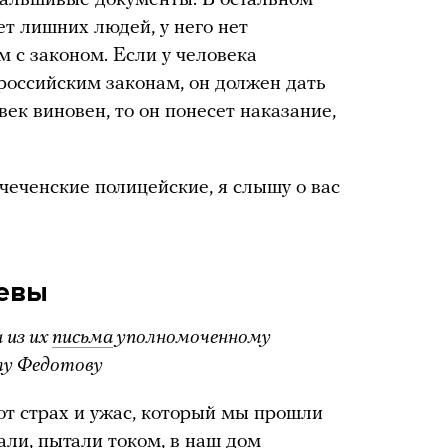
т лишних людей, у него нет
м с законом. Если у человека
о российским законам, он должен дать
век виновен, то он понесет наказание,
 чеченские полицейские, я слышу о вас
иевы
 из их
письма
уполномоченному
илу Федотову
от страх и ужас, который мы прошли
али, пытали током, в наш дом