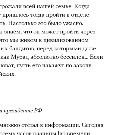
грожали всей нашей семье. Когда
 пришлось тогда пройти в отделе
ь. Настолько это было ужасно.
ы знаем, что он может пройти через
, что мы живем в цивилизованном
нных бандитов, перед которыми даже
 как Мурад абсолютно бессилен… Если
оват, пусть его накажут по закону,
йских.
ри президенте РФ
множко отстал в информации. Сегодня
восемь часов разницы [во времени].