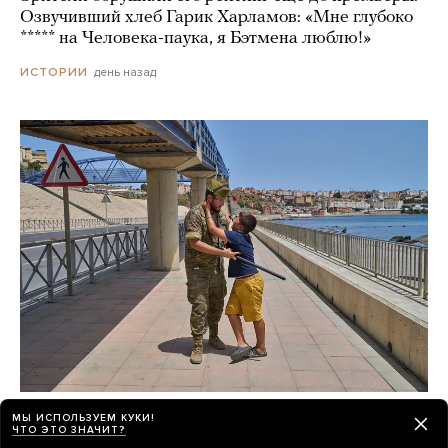
Озвучивший хлеб Гарик Харламов: «Мне глубоко
***** на Человека-паука, я Бэтмена люблю!»
день назад
ИСТОРИИ
После миграционного кризиса
МЫ ИСПОЛЬЗУЕМ КУКИ!
ЧТО ЭТО ЗНАЧИТ?
в испанской Сеуте остаются больше