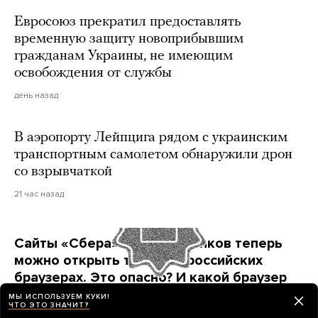
Евросоюз прекратил предоставлять
временную защиту новоприбывшим
гражданам Украины, не имеющим
освобождения от службы
день назад
В аэропорту Лейпцига рядом с украинским
транспортным самолетом обнаружили дрон
со взрывчаткой
21 час назад
Сайты «Сбера» и других банков теперь
можно открыть только в российских
браузерах. Это опасно? И какой браузер
выбрать?
МЫ ИСПОЛЬЗУЕМ КУКИ!
ЧТО ЭТО ЗНАЧИТ?
Короткая инструкция для тех, кто опасается