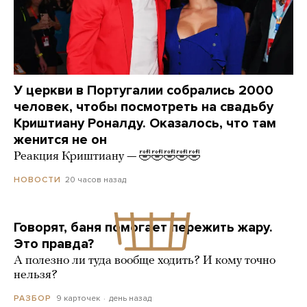
У церкви в Португалии собрались 2000
человек, чтобы посмотреть на свадьбу
Криштиану Роналду. Оказалось, что там
женится не он
Реакция Криштиану — 🤣🤣🤣🤣🤣
20 часов назад
НОВОСТИ
Говорят, баня помогает пережить жару.
Это правда?
А полезно ли туда вообще ходить? И кому точно
нельзя?
9 карточек
день назад
РАЗБОР