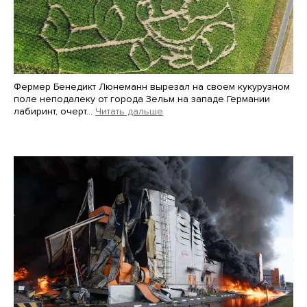
Фермер Бенедикт Люнеманн вырезал на своем кукурузном
поле неподалеку от города Зельм на западе Германии
лабиринт, очерт…
Читать дальше
Martin Meissner / AP / Scanpix / LETA